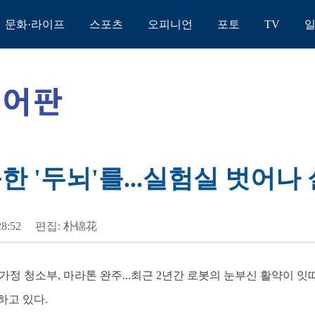
문화·라이프
스포츠
오피니언
포토
TV
한 '두뇌'를...실험실 벗어나
28:52
편집: 朴锦花
] 가정 청소부, 마라톤 완주...최근 2년간 로봇의 눈부신 활약이
하고 있다.