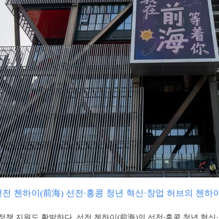
전 첸하이(前海) 선전∙홍콩 청년 혁신·창업 허브의 첸하이 
정책 지원도 활발하다.
선전 첸하이(前海)의 선전∙홍콩 청년 혁신