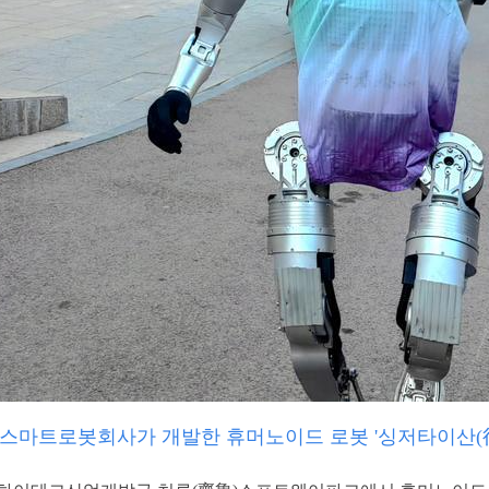
)스마트로봇회사가 개발한 휴머노이드 로봇 '싱저타이산(行者