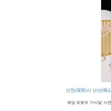
선전(深圳)시 난산(南山
해당 로봇의 '가사일' 시연