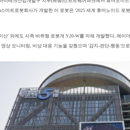
) 하이테크산업개발구 치루(齊魯)소프트웨어파크에서 휴머노이드 로
스마트로봇회사가 개발한 이 로봇은 '2025 세계 휴머노이드 로봇 
산' 외에도 사족 바퀴형 로봇개 Y20-W를 자체 개발했다. 레이더
 영상 모니터링, 비상 대응 기능을 갖췄으며 '감지-판단-행동'으