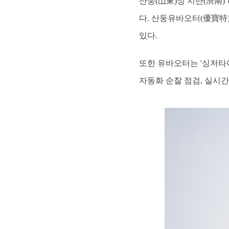
산둥(山東)성 지난(濟南
다. 산둥유바오터(優寶特)
있다.
또한 유바오터는 '싱저타이
자동화 순찰 점검, 실시간