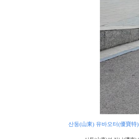
산둥(山東) 유바오터(優寶特