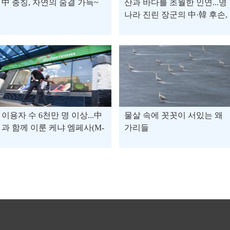
中 충칭, 자연의 숨결 가득~
산과 바다를 초월한 인연...명
나라 진린 장군의 中·韓 후손,
윈푸서 뜻깊은 만남
이용자 수 6천만 명 이상...中
물살 속에 꼿꼿이 서있는 왜
과 함께 이룬 케냐 엠페사(M-
가리들
Pesa) 성공 스토리