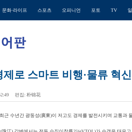
문화·라이프
스포츠
오피니언
포토
TV
 경제로 스마트 비행·물류 혁신
52:49
편집: 朴锦花
] 최근 수년간 광둥성(廣東)이 저고도 경제를 발전시키며 교통과 
(珠江) 강변에서는 전동 수직이착륙기(eVTOL)가 승객을 태우