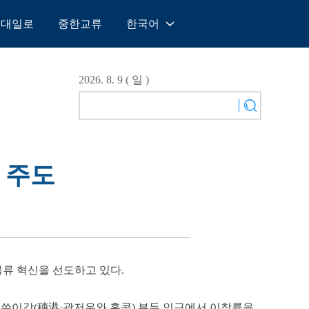
일대일로
중한교류
한국어
中文
English
2026. 8. 9 ( 일 )
Español
Français
Русский
عربى
 주도
日本語
한국어
Deutsch
Português
물류 혁신을 선도하고 있다.
고 쑤이강(穗港·광저우와 홍콩) 부두 인근에서 이착륙을