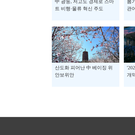
中 광둥, 저고도 경제로 스마
봄기
트 비행·물류 혁신 주도
관
산도화 피어난 中 베이징 위
'2
안보위안
개