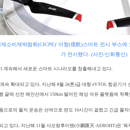
중국국제소비재박람회(CICPE)' 이항(億航)스마트 전시 
가 전시됐다. (사진/신화통신)
 계속해서 새로운 스마트 시나리오를 창출해내고 있다.
계속 확대되고 있다. 지난해 8월 2t(톤)급 대형 eVTOL 항공기
행 끝에 선전 해안선에서 150km 떨어진 해상 석유 플랫폼에 착륙
폼으로의 물자 운송은 선박으로 편도 10시간이 걸렸고 긴급 물자
고 있다. 지난해 11월 샤오펑후이톈(小鵬匯天·AEROHT)은 '