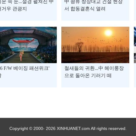
운 속 눈...설경 펼쳐진 中
中 솽류 창장대교 건설 현장
어거우 관광지
서 합동결혼식 열려
026 F/W 베이징 패션위크'
철새들의 귀환...中 헤이룽장
막
으로 돌아온 기러기 떼
Copyright © 2000- 2026 XINHUANET.com All rights reserved.