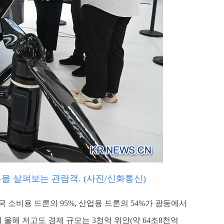
론을 살펴보는 관람객. (사진/신화통신)
소비용 드론의 95%, 산업용 드론의 54%가 광둥에서
 올해 저고도 경제 규모는 3천억 위안(약 64조8천억