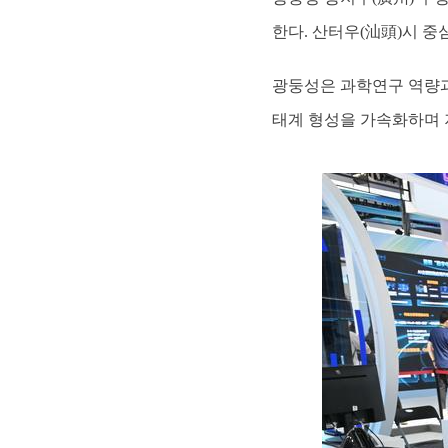
한다. 산터우(汕頭)시 
광둥성은 과학연구 역량과
태계 형성을 가속화하며 