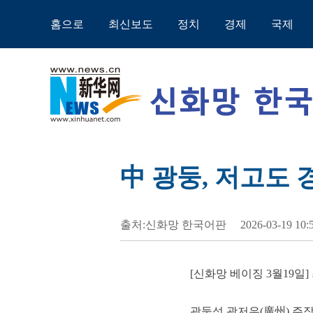
홈으로
최신보도
정치
경제
국제
中 광둥, 저고도
출처:신화망 한국어판
2026-03-19 10:
[신화망 베이징 3월19일
광둥성 광저우(廣州) 주장