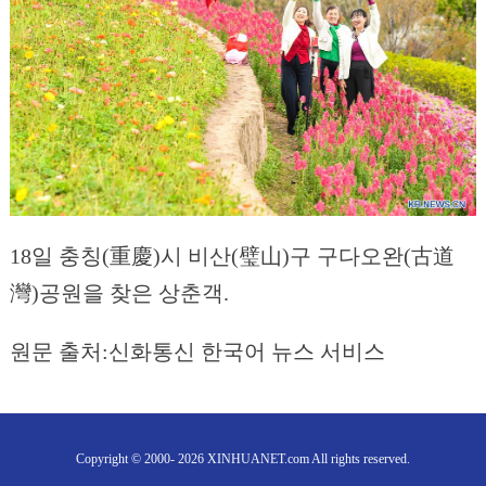
18일 충칭(重慶)시 비산(璧山)구 구다오완(古道
灣)공원을 찾은 상춘객.
원문 출처:신화통신 한국어 뉴스 서비스
Copyright © 2000- 2026 XINHUANET.com All rights reserved.