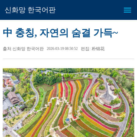
신화망 한국어판
中 충칭, 자연의 숨결 가득~
출처:신화망 한국어판
2026-03-19 08:50:52
편집: 朴锦花