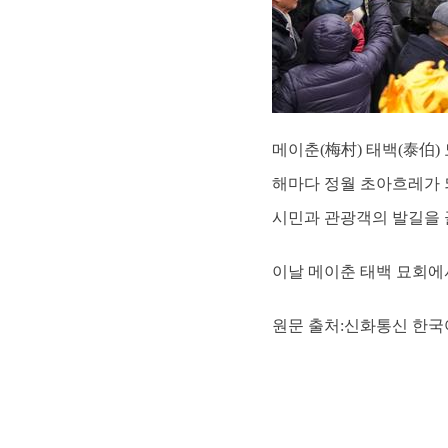
메이춘(梅村) 태백(泰伯)
해마다 정월 초아흐레가 
시민과 관광객의 발길을 
이날 메이춘 태백 묘회에서 
원문 출처:신화통신 한국