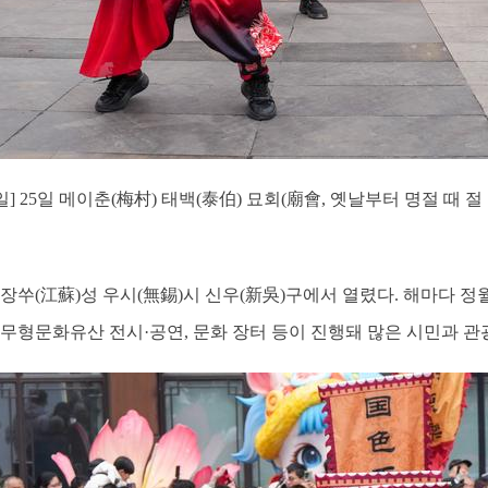
6일] 25일 메이춘(梅村) 태백(泰伯) 묘회(廟會, 옛날부터 명절 
 장쑤(江蘇)성 우시(無錫)시 신우(新吳)구에서 열렸다. 해마다 
무형문화유산 전시·공연, 문화 장터 등이 진행돼 많은 시민과 관광객의