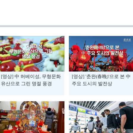
[영상] 中 허베이성, 무형문화
[영상] '춘완(春晚)'으로 본 中
유산으로 그린 명절 풍경
주요 도시의 발전상