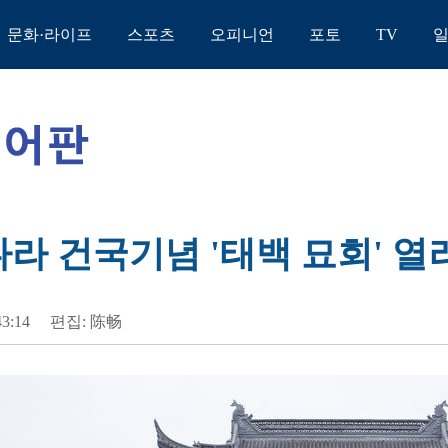
문화·라이프
스포츠
오피니언
포토
TV
나라 건국기념 '태백 묘회' 열
43:14
편집: 陈畅