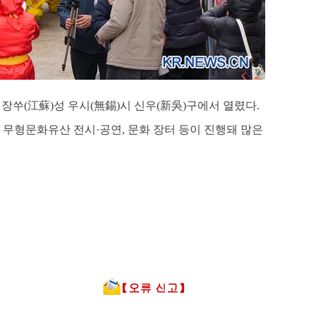
일 장쑤(江蘇)성 우시(無錫)시 신우(新吳)구에서 열렸다.
 무형문화유산 전시·공연, 문화 장터 등이 진행돼 많은