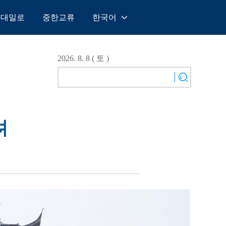
일대일로
중한교류
한국어
中文
English
2026. 8. 8 ( 토 )
Español
Français
Русский
عربى
려
日本語
한국어
Deutsch
Português