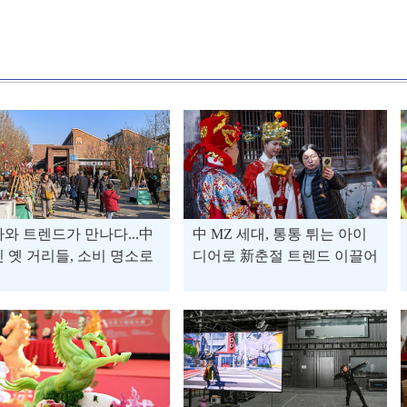
와 트렌드가 만나다...中
中 MZ 세대, 통통 튀는 아이
 옛 거리들, 소비 명소로
디어로 新춘절 트렌드 이끌어
도약