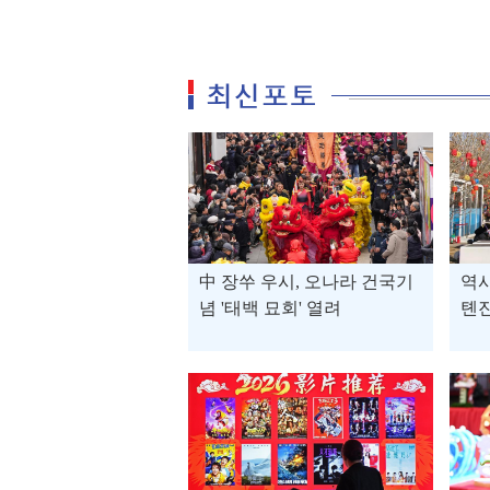
中 장쑤 우시, 오나라 건국기
역사
념 '태백 묘회' 열려
톈진
재