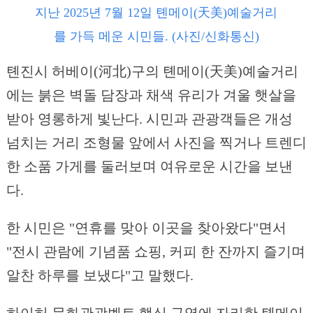
지난 2025년 7월 12일 톈메이(天美)예술거리
를 가득 메운 시민들. (사진/신화통신)
톈진시 허베이(河北)구의 톈메이(天美)예술거리
에는 붉은 벽돌 담장과 채색 유리가 겨울 햇살을
받아 영롱하게 빛난다. 시민과 관광객들은 개성
넘치는 거리 조형물 앞에서 사진을 찍거나 트렌디
한 소품 가게를 둘러보며 여유로운 시간을 보낸
다.
한 시민은 "연휴를 맞아 이곳을 찾아왔다"면서
"전시 관람에 기념품 쇼핑, 커피 한 잔까지 즐기며
알찬 하루를 보냈다"고 말했다.
하이허 문화관광벨트 핵심 구역에 자리한 톈메이