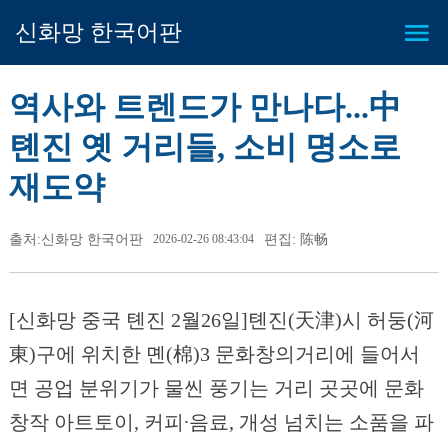
신화망 한국어판
역사와 트렌드가 만나다...中
톈진 옛 거리들, 소비 명소로
재도약
출처:신화망 한국어판
2026-02-26 08:43:04
편집: 陈畅
[신화망 중국 톈진 2월26일]톈진(天津)시 허둥(河
東)구에 위치한 몐(棉)3 문화창의거리에 들어서
면 공업 분위기가 물씬 풍기는 거리 곳곳에 문화
창작 아트토이, 커피∙음료, 개성 넘치는 소품을 파