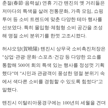
춘절(春節·음력설) 연휴 기간 톈진의 옛 거리들은
저마다의 특색을 살려 전통문화, 가족 모임, 쇼핑
투어 등 소비 트렌드에 맞춘 다양한 테마 행사를
선보였다. 특히 몰입형·체험형 소비 공간을 조성
해 명절 소비 분위기를 한껏 고조시켰다.
허샤오양(賀曉陽) 톈진시 상무국 소비촉진처장은
"상업·관광·문화·스포츠·건강 등 다양한 요소를
통합해 500여 회의 특색 있는 행사를 정성껏 기획
했다"며 "시민과 관광객이 풍성한 명절 분위기 속
에서 색다른 소비를 경험할 수 있도록 힘썼다"고
말했다.
톈진시 이탈리아풍경구에는 100년의 세월을 견뎌