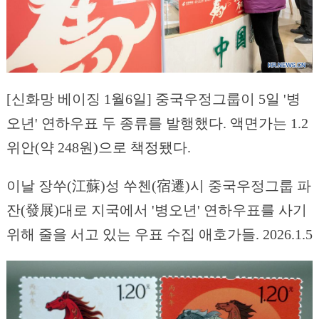
[신화망 베이징 1월6일] 중국우정그룹이 5일 '병
오년' 연하우표 두 종류를 발행했다. 액면가는 1.2
위안(약 248원)으로 책정됐다.
이날 장쑤(江蘇)성 쑤첸(宿遷)시 중국우정그룹 파
잔(發展)대로 지국에서 '병오년' 연하우표를 사기
위해 줄을 서고 있는 우표 수집 애호가들. 2026.1.5