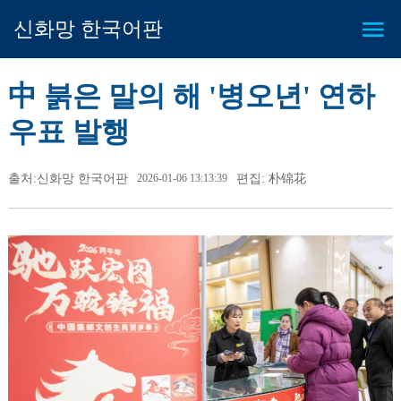
신화망 한국어판
中 붉은 말의 해 '병오년' 연하
우표 발행
출처:신화망 한국어판
2026-01-06 13:13:39
편집: 朴锦花