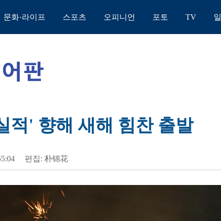
문화·라이프
스포츠
오피니언
포토
TV
호실적' 향해 새해 힘찬 출발
55:04
편집: 朴锦花