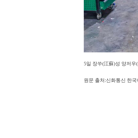
5일 장쑤(江蘇)성 양저
원문 출처:신화통신 한국