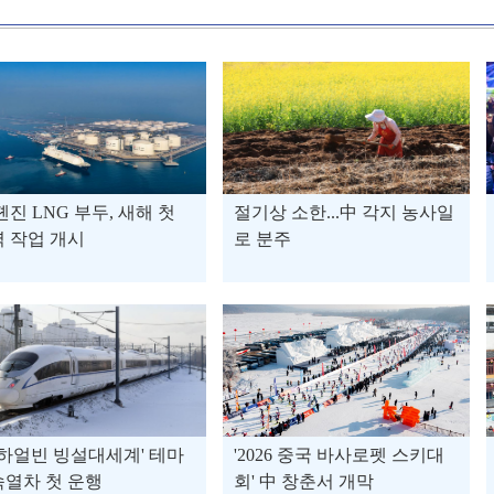
톈진 LNG 부두, 새해 첫
절기상 소한...中 각지 농사일
 작업 개시
로 분주
'하얼빈 빙설대세계' 테마
'2026 중국 바사로펫 스키대
열차 첫 운행
회' 中 창춘서 개막