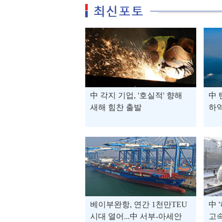
中 각지 기업, '호실적' 향해
中 
새해 힘찬 출발
하역
베이부완항, 연간 1천만TEU
中 
시대 열어...中 서부-아세안
고속