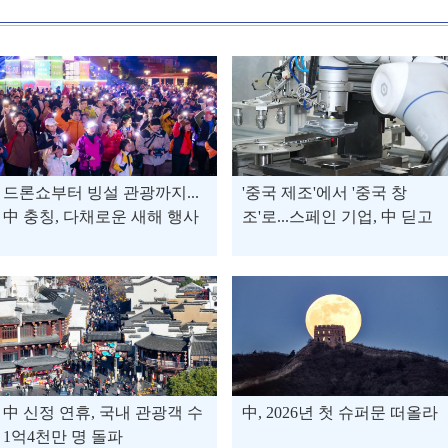
드론쇼부터 빙설 관광까지...
'중국 제조'에서 '중국 창
中 충칭, 다채로운 새해 행사
조'로...스페인 기업, 中 딛고
로 소비 '활활'
글로벌 시장으로
中 신정 연휴, 국내 관광객 수
中, 2026년 첫 슈퍼문 떠올라
1억4천만 명 돌파