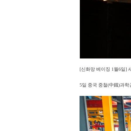
[신화망 베이징 1월6일]
5일 중국 중철(中鐵)과학