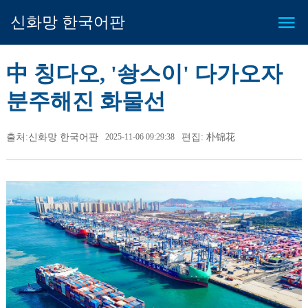
신화망 한국어판
中 칭다오, '솽스이' 다가오자
분주해진 화물선
출처:신화망 한국어판
2025-11-06 09:29:38
편집: 朴锦花