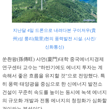
지난달 4일 드론으로 내려다본 구이저우(貴
州)성 룽리(龍里)현의 풍력발전 시설. (사진/
신화통신)
쑨촨왕(孫傳旺) 샤먼(廈門)대학 중국에너지경제
연구센터 교수는 "하반기에도 에너지 투자는 계
속해서 좋은 흐름을 유지할 것"으로 전망했다. 특
히 풍력·태양광을 중심으로 한 신에너지 발전소
건설이 꾸준히 속도를 높이는 동시에 녹색 에너지
의 규모화 개발과 전통 에너지의 청정화가 심화할
것이라는 분석이다.