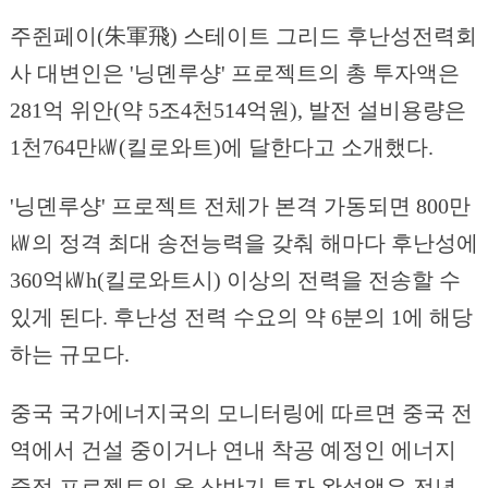
주쥔페이(朱軍飛) 스테이트 그리드 후난성전력회
사 대변인은 '닝뎬루샹' 프로젝트의 총 투자액은
281억 위안(약 5조4천514억원), 발전 설비용량은
1천764만㎾(킬로와트)에 달한다고 소개했다.
'닝뎬루샹' 프로젝트 전체가 본격 가동되면 800만
㎾의 정격 최대 송전능력을 갖춰 해마다 후난성에
360억㎾h(킬로와트시) 이상의 전력을 전송할 수
있게 된다. 후난성 전력 수요의 약 6분의 1에 해당
하는 규모다.
중국 국가에너지국의 모니터링에 따르면 중국 전
역에서 건설 중이거나 연내 착공 예정인 에너지
중점 프로젝트의 올 상반기 투자 완성액은 전년