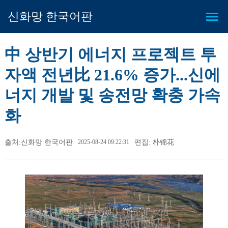
신화망 한국어판
中 상반기 에너지 프로젝트 투
자액 전년比 21.6% 증가...신에
너지 개발 및 송전망 확충 가속
화
출처:신화망 한국어판
2025-08-24 09:22:31
편집: 朴锦花