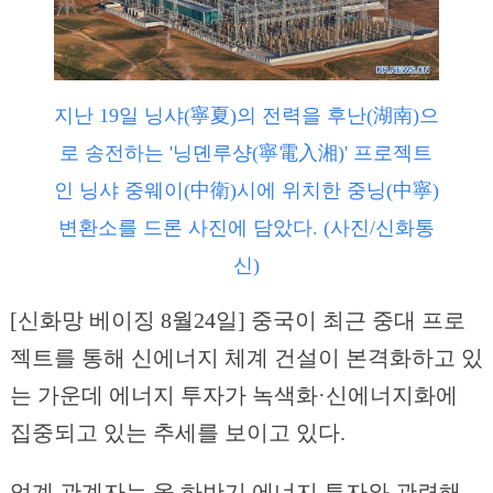
지난 19일 닝샤(寧夏)의 전력을 후난(湖南)으
로 송전하는 '닝뎬루샹(寧電入湘)' 프로젝트
인 닝샤 중웨이(中衛)시에 위치한 중닝(中寧)
변환소를 드론 사진에 담았다. (사진/신화통
신)
[신화망 베이징 8월24일] 중국이 최근 중대 프로
젝트를 통해 신에너지 체계 건설이 본격화하고 있
는 가운데 에너지 투자가 녹색화·신에너지화에
집중되고 있는 추세를 보이고 있다.
업계 관계자는 올 하반기 에너지 투자와 관련해