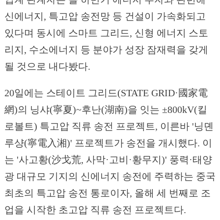
신에너지, 특고압 송전망 등 건설이 가속화되고
있다며 동시에 스마트 그리드, 신형 에너지 스토
리지, 수소에너지 등 분야가 성장 잠재력을 갖게
될 것으로 내다봤다.
20일에는 스테이트 그리드(STATE GRID·國家電
網)의 닝샤(寧夏)~후난(湖南)을 잇는 ±800kV(킬
로볼트) 특고압 직류 송전 프로젝트, 이른바 '닝뎬
루샹(寧電入湘)' 프로젝트가 송전을 개시했다. 이
는 '사고황(沙戈荒, 사막·고비·황무지)' 풍력·태양
광 대규모 기지의 신에너지 송전에 주력하는 중국
최초의 특고압 송전 통로이자, 올해 세 번째로 조
업을 시작한 초고압 직류 송전 프로젝트다.