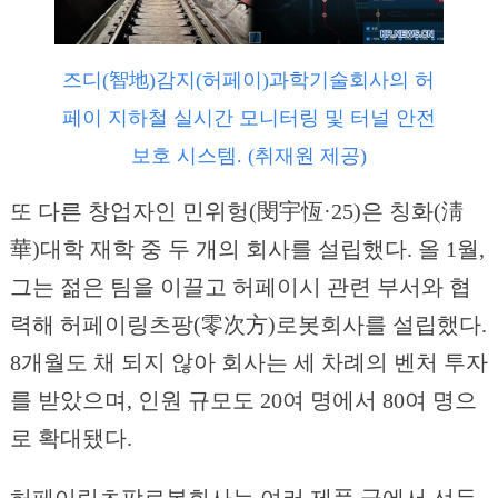
즈디(智地)감지(허페이)과학기술회사의 허
페이 지하철 실시간 모니터링 및 터널 안전
보호 시스템. (취재원 제공)
또 다른 창업자인 민위헝(閔宇恆·25)은 칭화(淸
華)대학 재학 중 두 개의 회사를 설립했다. 올 1월,
그는 젊은 팀을 이끌고 허페이시 관련 부서와 협
력해 허페이링츠팡(零次方)로봇회사를 설립했다.
8개월도 채 되지 않아 회사는 세 차례의 벤처 투자
를 받았으며, 인원 규모도 20여 명에서 80여 명으
로 확대됐다.
허페이링츠팡로봇회사는 여러 제품 군에서 선두