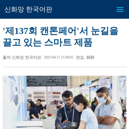
신화망 한국어판
'제137회 캔톤페어'서 눈길을
끌고 있는 스마트 제품
출처:신화망 한국어판
2025-04-17 11:04:05
편집: 林静