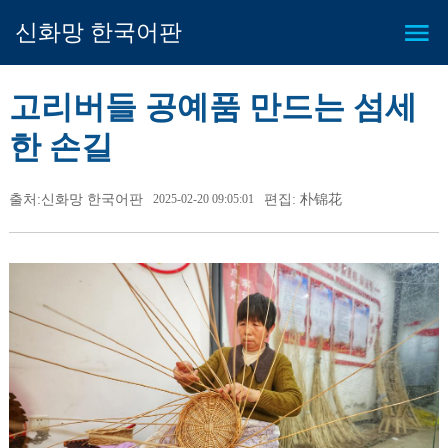
신화망 한국어판
고리버들 공예품 만드는 섬세
한 손길
출처:신화망 한국어판
2025-02-20 09:05:01
편집: 朴锦花