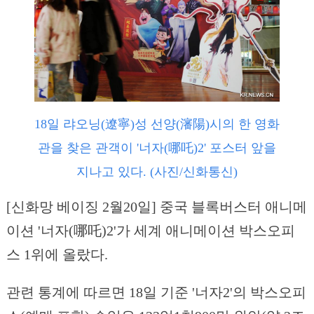
18일 랴오닝(遼寧)성 선양(瀋陽)시의 한 영화
관을 찾은 관객이 '너자(哪吒)2' 포스터 앞을
지나고 있다. (사진/신화통신)
[신화망 베이징 2월20일] 중국 블록버스터 애니메
이션 '너자(哪吒)2'가 세계 애니메이션 박스오피
스 1위에 올랐다.
관련 통계에 따르면 18일 기준 '너자2'의 박스오피