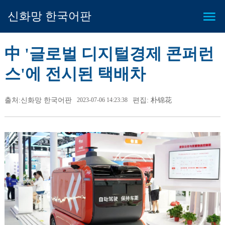
신화망 한국어판
中 '글로벌 디지털경제 콘퍼런
스'에 전시된 택배차
출처:신화망 한국어판
2023-07-06 14:23:38
편집: 朴锦花