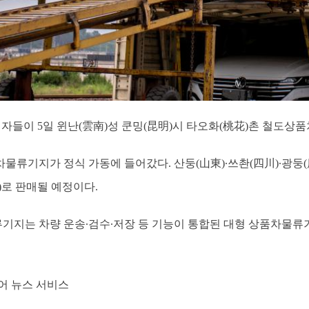
작업자들이 5일 윈난(雲南)성 쿤밍(昆明)시 타오화(桃花)촌 철도
물류기지가 정식 가동에 들어갔다. 산둥(山東)∙쓰촨(四川)∙광둥(
)로 판매될 예정이다.
지는 차량 운송∙검수∙저장 등 기능이 통합된 대형 상품차물류기지
어 뉴스 서비스