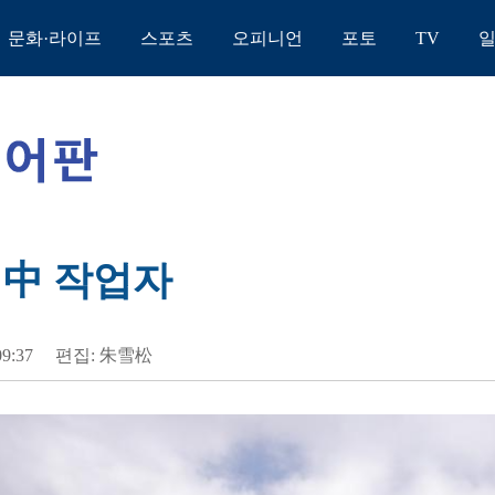
문화·라이프
스포츠
오피니언
포토
TV
 中 작업자
09:37
편집: 朱雪松