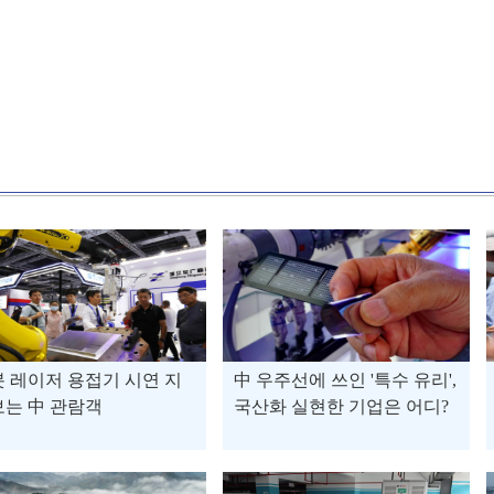
 레이저 용접기 시연 지
中 우주선에 쓰인 '특수 유리',
는 中 관람객
국산화 실현한 기업은 어디?