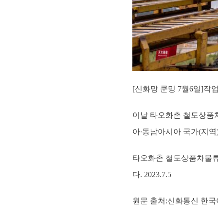
[신화망 쿤밍 7월6일]
이날 타오화촌 철도상품차
아∙동남아시아 국가(지역
타오화촌 철도상품차물류기
다. 2023.7.5
원문 출처:신화통신 한국