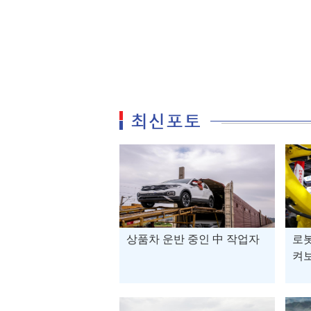
상품차 운반 중인 中 작업자
로봇
켜보