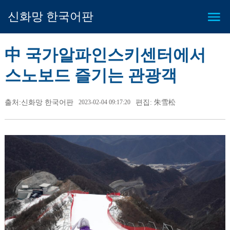
신화망 한국어판
中 국가알파인스키센터에서
스노보드 즐기는 관광객
출처:신화망 한국어판
2023-02-04 09:17:20
편집: 朱雪松