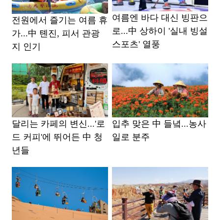
여름엔 바다 대신 빙판으
전원에서 즐기는 여름 휴
로...中 상하이 '실내 빙설
가...中 톈진, 피서 관광
스포츠' 열풍
지 인기
달리는 카페의 변신...'로
입추 맞은 中 들녘...농사
드 커피'에 뛰어든 中 청
일로 분주
년들