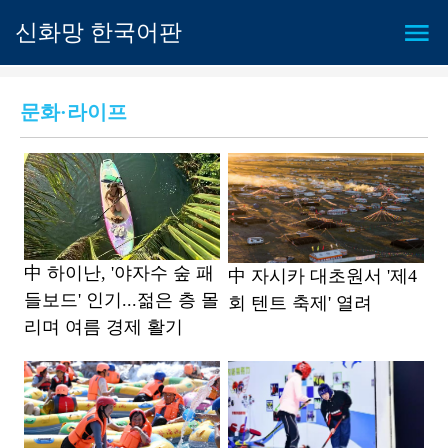
신화망 한국어판
문화·라이프
中 하이난, '야자수 숲 패
中 자시카 대초원서 '제4
들보드' 인기...젊은 층 몰
회 텐트 축제' 열려
리며 여름 경제 활기