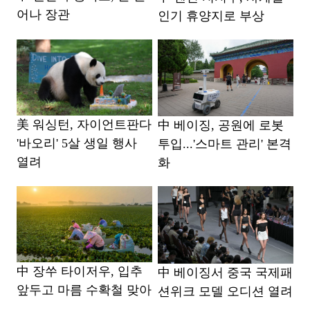
어나 장관
인기 휴양지로 부상
美 워싱턴, 자이언트판다
中 베이징, 공원에 로봇
'바오리' 5살 생일 행사
투입...'스마트 관리' 본격
열려
화
中 장쑤 타이저우, 입추
中 베이징서 중국 국제패
앞두고 마름 수확철 맞아
션위크 모델 오디션 열려