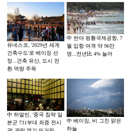
中 싼야 펑황국제공항, 7
유네스코, '2029년 세계
월 입항 여객 약 96만
건축수도'로 베이징 선
명...전년比 4% 늘어
정...건축 유산, 도시 전
환 역량 주목
中 하얼빈, '중국 침략 일
中 베이징, 비 그친 맑은
본군 731부대 죄증 전시
하늘
관' 관람 열기 뜨거워