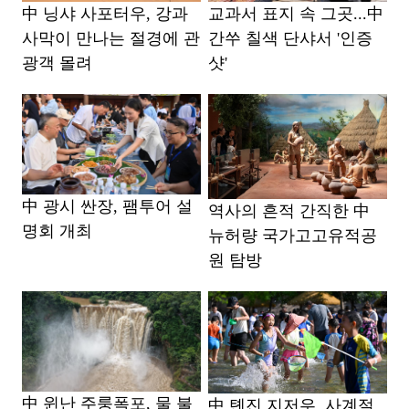
中 닝샤 사포터우, 강과
교과서 표지 속 그곳...中
사막이 만나는 절경에 관
간쑤 칠색 단샤서 '인증
광객 몰려
샷'
中 광시 싼장, 팸투어 설
역사의 흔적 간직한 中
명회 개최
뉴허량 국가고고유적공
원 탐방
中 윈난 주룽폭포, 물 불
中 톈진 지저우, 사계절