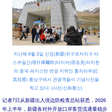
지난해 8월 2일 신장(新疆)위구르자치구 타
스쿠얼간(塔什庫爾幹)타지커(塔吉克)자치현
의 중국-파키스탄 변경 지역인 훙치라푸(紅
其拉甫) 통상구에서 관광객들이 기념사진을
찍고 있다. (사진/신화통신)
记者7日从新疆出入境边防检查总站获悉，2026
年上半年，新疆各对外开放口岸客货流通量稳步