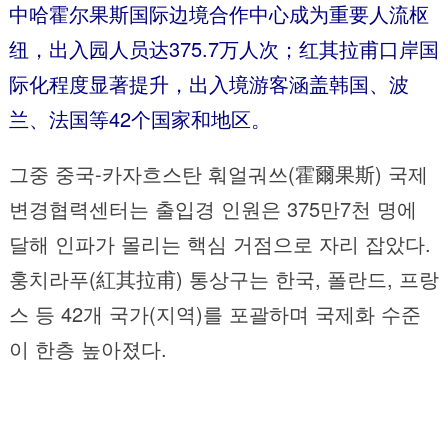
中哈霍尔果斯国际边境合作中心成为重要人流枢
纽，出入园人员达375.7万人次；红其拉甫口岸国
际化程度显著提升，出入境游客涵盖韩国、波
兰、法国等42个国家和地区。
그중 중국-카자흐스탄 훠얼궈쓰(霍爾果斯) 국제
변경협력센터는 출입경 인원은 375만7천 명에
달해 인파가 몰리는 핵심 거점으로 자리 잡았다.
훙치라푸(紅其拉甫) 통상구는 한국, 폴란드, 프랑
스 등 42개 국가(지역)를 포괄하며 국제화 수준
이 한층 높아졌다.