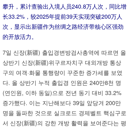
攀升，累计查验出入境人员240.8万人次，同比增
长33.2%，较2025年提前39天实现突破200万人
次，显示出新疆作为丝绸之路经济带核心区强劲
的开放活力。
7일 신장(新疆) 출입경변방검사총역에 따르면 올
상반기 신장(新疆)위구르자치구 대외개방 통상
구의 여객·화물 통행량이 꾸준한 증가세를 보였
다. 올 상반기 누적 출입경 인원은 240만8천 명
(연인원, 이하 동일)으로 전년 동기 대비 33.2%
증가했다. 이는 지난해보다 39일 앞당겨 200만
명을 돌파한 것으로 실크로드 경제벨트 핵심구로
서 신장(新疆)의 강한 개방 활력을 보여준다는 평