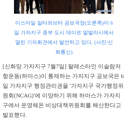
이스마일 알타와브타 공보국장(오른쪽)이 6
일 가자지구 중부 도시 데이르 알발라시에서
열린 기자회견에서 발언하고 있다. (사진/신
화통신)
[신화망 가자지구 7월7일] 팔레스타인 이슬람저
항운동(하마스)이 통제하는 가자지구 공보국은 6
일 가자지구 행정관리권을 '가자지구 국가행정위
원회(NCAG)'에 이양하기 위해 하마스가 가자지
구에서 운영해온 비상대책위원회를 해산한다고
발표했다.