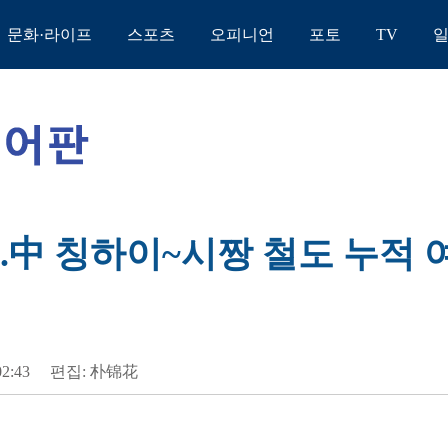
문화·라이프
스포츠
오피니언
포토
TV
...中 칭하이~시짱 철도 누적 
02:43
편집: 朴锦花