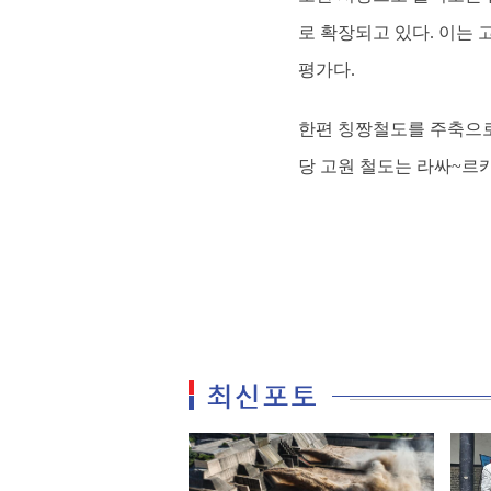
로 확장되고 있다. 이는
평가다.
한편 칭짱철도를 주축으로 
당 고원 철도는 라싸~르