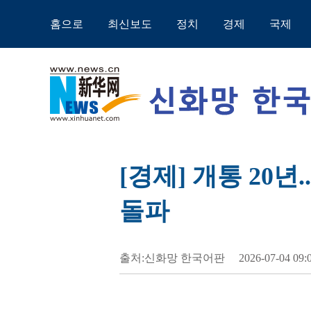
홈으로
최신보도
정치
경제
국제
[경제] 개통 20년
돌파
출처:신화망 한국어판
2026-07-04 09: