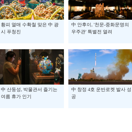
황피 열매 수확철 맞은 中 광
中 안후이, '천문-중화문명의
시 푸청진
우주관' 특별전 열려
中 산둥성, 박물관서 즐기는
中 창정 4호 운반로켓 발사 성
여름 휴가 인기
공