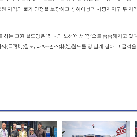
 고원 지역의 물가 안정을 보장하고 칭하이성과 시짱자치구 두 지
하는 고원 철도망은 '하나의 노선'에서 '망'으로 촘촘해지고 있다
카쩌(日喀則)철도, 라싸~린즈(林芝)철도를 양 날개 삼아 그 골격