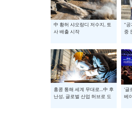
中 황허 샤오랑디 저수지, 토
"공
사 배출 시작
중 
교
홍콩 통해 세계 무대로...中 후
'글
난성, 글로벌 산업 허브로 도
베
약