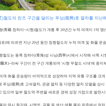
芝)철도의 린즈 구간을 달리는 푸싱(復興)호 열차를 지난해 
짱(青藏·칭하이~시짱)철도가 개통 후 20년간 누적 여객이 1억 명
에 따르면 지난 20년 동안 칭짱철도의 누적 여객 및 화물 운송량은 
칭짱철도는 동쪽 칭하이(青海)성 시닝(西寧)시에서 시작해 서쪽 시
(格爾木)~라싸 구간이 전 구간 개통되며 '시짱 무철도 시대'에 종지
 여객·화물 운송량이 비약적으로 성장하며 지역 유통 구조를 크게
푸싱(復興)호 고속열차, 관광 열차 등 다양한 열차 모델을 상시
 있으며 일부 철도역 주변을 새로운 경제 성장 거점으로 발전시
자 역시 철강재, 시멘트, 곡물 등 생산·생활 물자 위주에서 점차