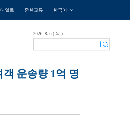
일대일로
중한교류
한국어
中文
English
2026. 8. 6 ( 목 )
Español
Français
Русский
عربى
여객 운송량 1억 명
日本語
한국어
Deutsch
Português