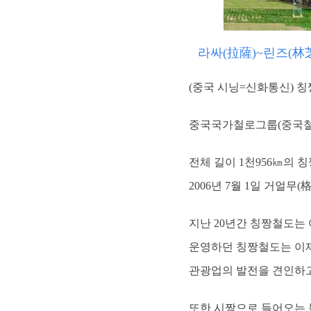
라싸(拉薩)~린즈(林
(중국 시닝=신화통신) 칭
중국국가철로그룹(중국철로)
전체 길이 1천956㎞의 
2006년 7월 1일 거얼무
지난 20년간 칭짱철도는
운영하던 칭짱철도는 이제 
관광업의 발전을 견인하고
또한 시짱으로 들어오는 물