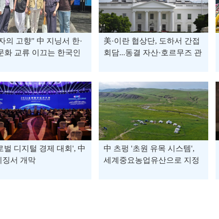
자의 고향" 中 지닝서 한·
美·이란 협상단, 도하서 간접
문화 교류 이끄는 한국인
회담...동결 자산·호르무즈 관
수
련 뚜렷한 진전은 아직
로벌 디지털 경제 대회', 中
中 츠펑 '초원 유목 시스템',
이징서 개막
세계중요농업유산으로 지정