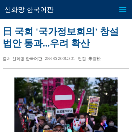
신화망 한국어판
日 국회 '국가정보회의' 창설
법안 통과...우려 확산
출처:신화망 한국어판
2026-05-28 09:23:21
편집: 朱雪松