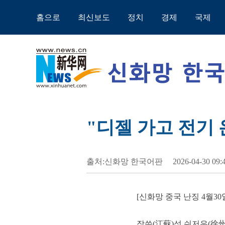
홈으로
최신보도
정치
경제
국제
"디젤 가고 전기 
출처:신화망 한국어판
2026-04-30 09:
[신화망 중국 난징 4월3
장쑤(江蘇)성 쉬저우(徐州