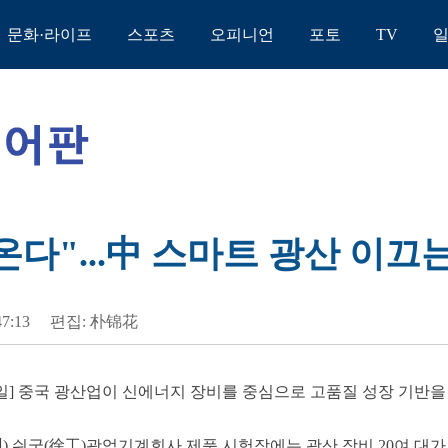
문화·라이프
스포츠
오피니언
포토
TV
온다"...中 스마트 광산 이
47:13
편집: 朴锦花
0일] 중국 광산업이 신에너지 장비를 중심으로 고품질 성장 기반을
) 쉬궁(徐工)광업기계회사 제품 시험장에는 광산 장비 20여 대가