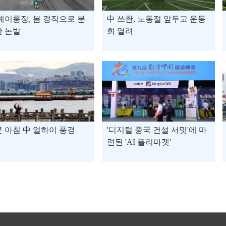
헤이룽장, 봄 경작으로 분
中 쓰촨, 노동절 앞두고 운동
한 논밭
회 열려
 아침 中 얼하이 풍경
'디지털 중국 건설 서밋'에 마
련된 'AI 플리마켓'