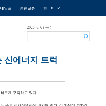
일대일로
중한교류
한국어
中文
English
2026. 8. 6 ( 목 )
Español
Français
Русский
عربى
끄는 신에너지 트럭
日本語
한국어
Deutsch
Português
 빠르게 구축하고 있다.
 두 줄로 질서정연하게 배치돼 있다. 이 가운데 친환경