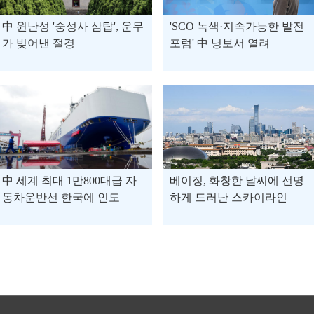
中 윈난성 '숭성사 삼탑', 운무
'SCO 녹색·지속가능한 발전
가 빚어낸 절경
포럼' 中 닝보서 열려
中 세계 최대 1만800대급 자
베이징, 화창한 날씨에 선명
동차운반선 한국에 인도
하게 드러난 스카이라인