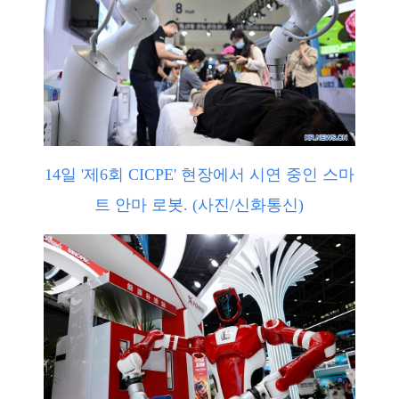
14일 '제6회 CICPE' 현장에서 시연 중인 스마
트 안마 로봇. (사진/신화통신)