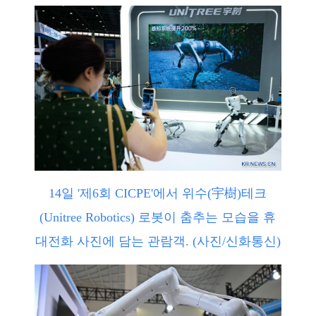
14일 '제6회 CICPE'에서 위수(宇樹)테크
(Unitree Robotics) 로봇이 춤추는 모습을 휴
대전화 사진에 담는 관람객. (사진/신화통신)