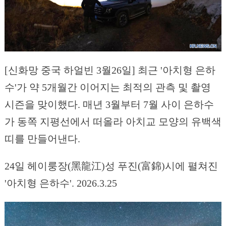
[신화망 중국 하얼빈 3월26일] 최근 '아치형 은하
수'가 약 5개월간 이어지는 최적의 관측 및 촬영
시즌을 맞이했다. 매년 3월부터 7월 사이 은하수
가 동쪽 지평선에서 떠올라 아치교 모양의 유백색
띠를 만들어낸다.
24일 헤이룽장(黑龍江)성 푸진(富錦)시에 펼쳐진
'아치형 은하수'. 2026.3.25