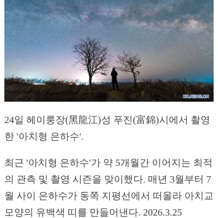
24일 헤이룽장(黑龍江)성 푸진(富錦)시에서 촬영
한 '아치형 은하수'.
최근 '아치형 은하수'가 약 5개월간 이어지는 최적
의 관측 및 촬영 시즌을 맞이했다. 매년 3월부터 7
월 사이 은하수가 동쪽 지평선에서 떠올라 아치교
모양의 유백색 띠를 만들어낸다. 2026.3.25