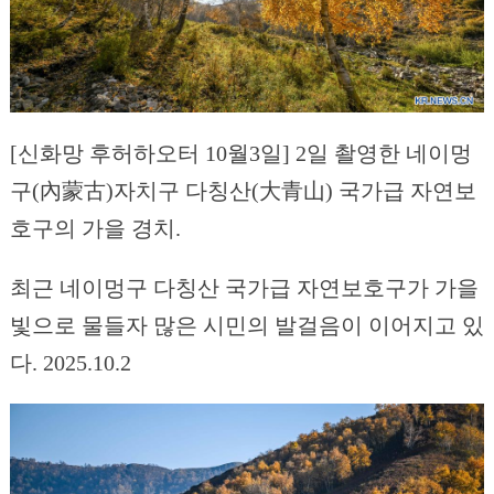
[신화망 후허하오터 10월3일] 2일 촬영한 네이멍
구(內蒙古)자치구 다칭산(大青山) 국가급 자연보
호구의 가을 경치.
최근 네이멍구 다칭산 국가급 자연보호구가 가을
빛으로 물들자 많은 시민의 발걸음이 이어지고 있
다. 2025.10.2