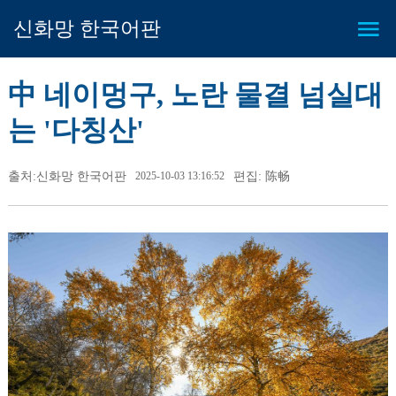
신화망 한국어판
中 네이멍구, 노란 물결 넘실대
는 '다칭산'
출처:신화망 한국어판
2025-10-03 13:16:52
편집: 陈畅