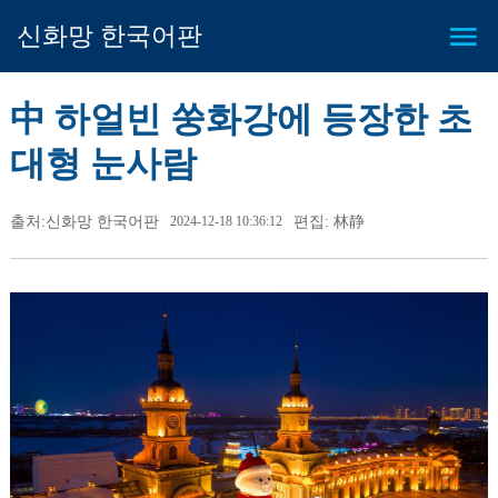
신화망 한국어판
中 하얼빈 쑹화강에 등장한 초
대형 눈사람
출처:신화망 한국어판
2024-12-18 10:36:12
편집: 林静