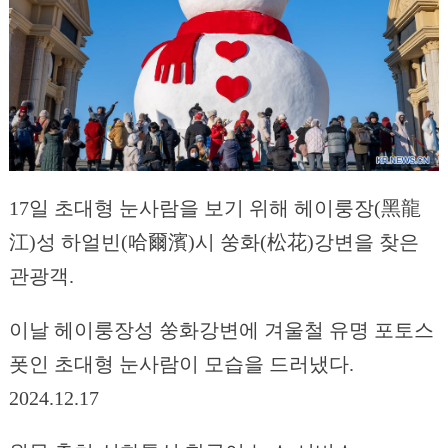
17일 초대형 눈사람을 보기 위해 헤이룽장(黑龍
江)성 하얼빈(哈爾濱)시 쑹화(松花)강변을 찾은
관광객.
이날 헤이룽장성 쑹화강변에 겨울철 유명 포토스
폿인 초대형 눈사람이 모습을 드러냈다.
2024.12.17