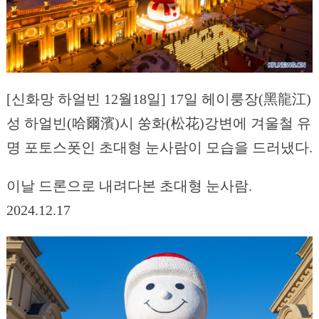
[신화망 하얼빈 12월18일] 17일 헤이룽장(黑龍江)
성 하얼빈(哈爾濱)시 쑹화(松花)강변에 겨울철 유
명 포토스폿인 초대형 눈사람이 모습을 드러냈다.
이날 드론으로 내려다본 초대형 눈사람.
2024.12.17