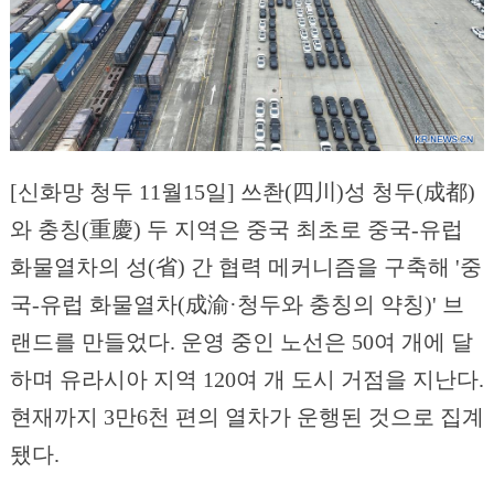
[신화망 청두 11월15일] 쓰촨(四川)성 청두(成都)
와 충칭(重慶) 두 지역은 중국 최초로 중국-유럽
화물열차의 성(省) 간 협력 메커니즘을 구축해 '중
국-유럽 화물열차(成渝·청두와 충칭의 약칭)' 브
랜드를 만들었다. 운영 중인 노선은 50여 개에 달
하며 유라시아 지역 120여 개 도시 거점을 지난다.
현재까지 3만6천 편의 열차가 운행된 것으로 집계
됐다.