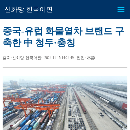
신화망 한국어판
중국-유럽 화물열차 브랜드 구
축한 中 청두·충칭
출처:신화망 한국어판
2024-11-15 14:24:49
편집: 林静