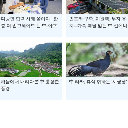
다방면 협력 사례 쏟아져...한
인프라 구축, 지원책, 투자 유
층 더 업그레이드 된 中-아프
치...가속 페달 밟는 中 신에너
리카 경제무역
지차
하늘에서 내려다본 中 훙장촌
中 라싸, 휴식 취하는 '시짱꿩'
풍경