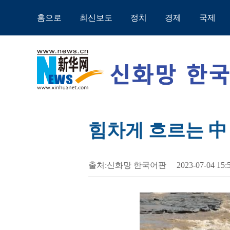
홈으로
최신보도
정치
경제
국제
힘차게 흐르는 中
출처:신화망 한국어판
2023-07-04 15: