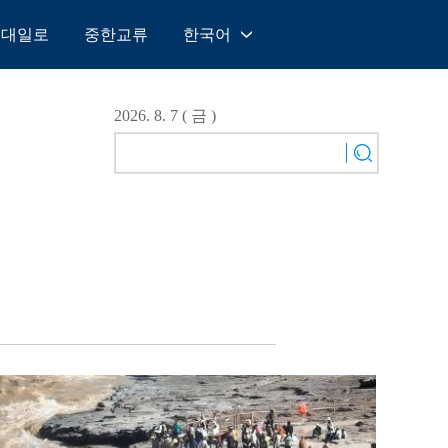
일대일로
중한교류
한국어
中文
English
2026. 8. 7 ( 금 )
Español
Français
Русский
عربى
日本語
한국어
Deutsch
Português