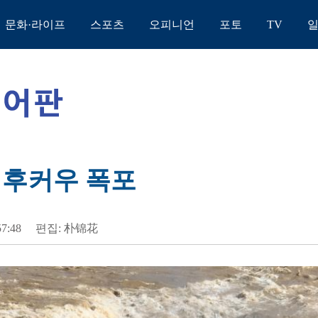
문화·라이프
스포츠
오피니언
포토
TV
 후커우 폭포
57:48
편집: 朴锦花