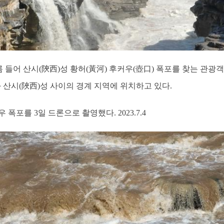
여름 들어 산시(陝西)성 황허(黃河) 후커우(壺口) 폭포를 찾는 관
 산시(陜西)성 사이의 경계 지역에 위치하고 있다.
폭포를 3일 드론으로 촬영했다. 2023.7.4