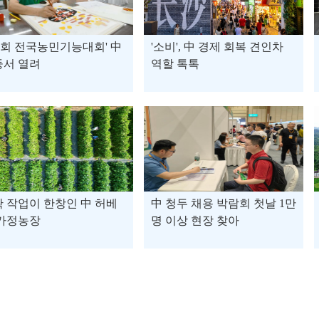
1회 전국농민기능대회' 中
'소비', 中 경제 회복 견인차
둥서 열려
역할 톡톡
 작업이 한창인 中 허베
中 청두 채용 박람회 첫날 1만
 가정농장
명 이상 현장 찾아