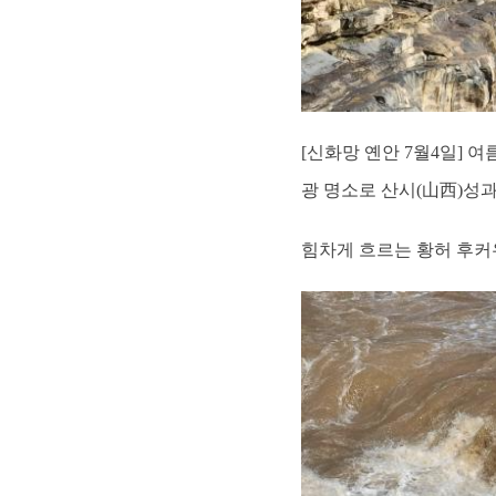
[신화망 옌안 7월4일] 
광 명소로 산시(山西)성과
힘차게 흐르는 황허 후커우 