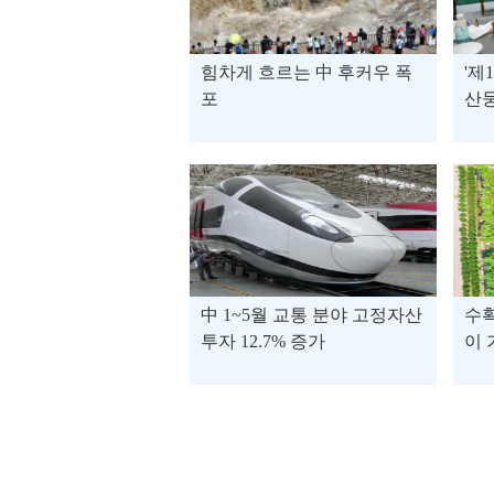
힘차게 흐르는 中 후커우 폭
'제
포
산
中 1~5월 교통 분야 고정자산
수확
투자 12.7% 증가
이