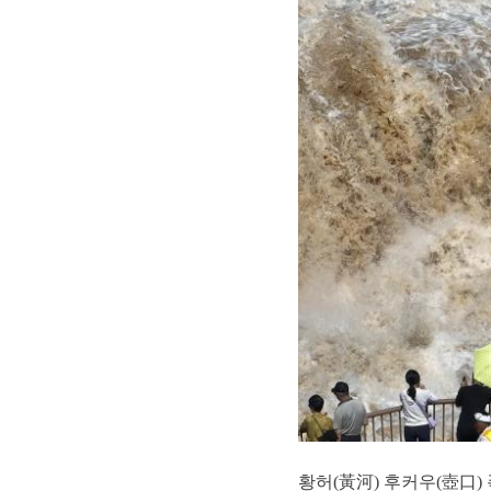
황허(黃河) 후커우(壺口)