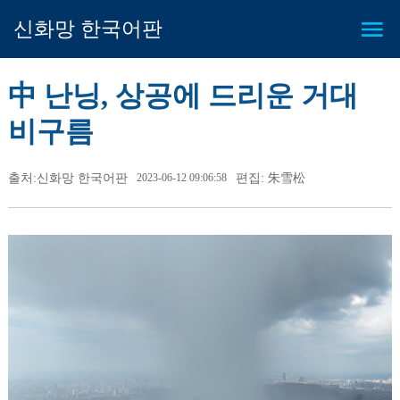
신화망 한국어판
中 난닝, 상공에 드리운 거대
비구름
출처:신화망 한국어판
2023-06-12 09:06:58
편집: 朱雪松