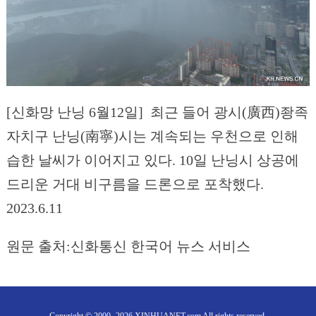
[신화망 난닝 6월12일] 최근 들어 광시(廣西)좡족
자치구 난닝(南寧)시는 계속되는 우천으로 인해
습한 날씨가 이어지고 있다. 10일 난닝시 상공에
드리운 거대 비구름을 드론으로 포착했다.
2023.6.11
원문 출처:신화통신 한국어 뉴스 서비스