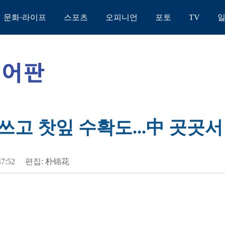
문화·라이프
스포츠
오피니언
포토
TV
쓰고 찻잎 수확도...中 곳곳
47:52
편집: 朴锦花