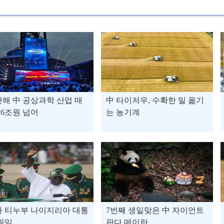
해 中 공상과학 산업 매
中 타이저우, 수확한 밀 옮기
16조원 넘어
는 농기계
라 티누부 나이지리아 대통
7번째 생일맞은 中 자이언트
취임
판다 메이란