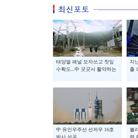
태양열 패널 모자쓰고 찻잎
지난
수확도...中 곳곳서 활약하는
출 
로봇
中 유인우주선 선저우 16호
볼
발사 성공
령 