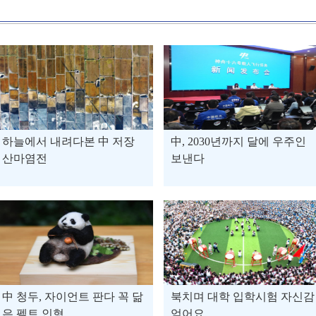
하늘에서 내려다본 中 저장
中, 2030년까지 달에 우주인
산마염전
보낸다
中 청두, 자이언트 판다 꼭 닮
북치며 대학 입학시험 자신감
은 펠트 인형
얻어요