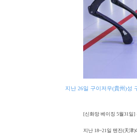
지난 26일 구이저우(貴州)성 
[신화망 베이징 5월31일
지난 18~21일 톈진(天