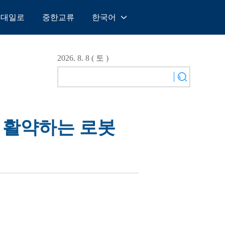
일대일로
중한교류
한국어
中文
English
2026. 8. 8 ( 토 )
Español
Français
Русский
عربى
서 활약하는 로봇
日本語
한국어
Deutsch
Português