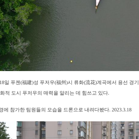
] 18일 푸젠(福建)성 푸저우(福州)시 류화(流花)계곡에서 용선 경
화적 도시 푸저우의 매력을 알리는 데 힘쓰고 있다.
에 참가한 팀원들의 모습을 드론으로 내려다봤다. 2023.3.18