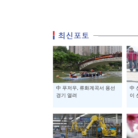
中 푸저우, 류화계곡서 용선
中 
경기 열려
이