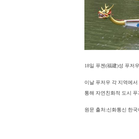
18일 푸젠(福建)성 푸저
이날 푸저우 각 지역에서 
통해 자연친화적 도시 푸저우
원문 출처:신화통신 한국