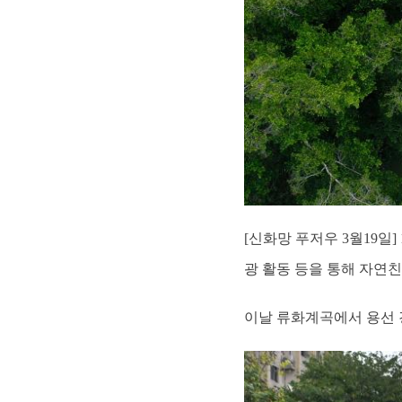
[신화망 푸저우 3월19일
광 활동 등을 통해 자연친
이날 류화계곡에서 용선 경