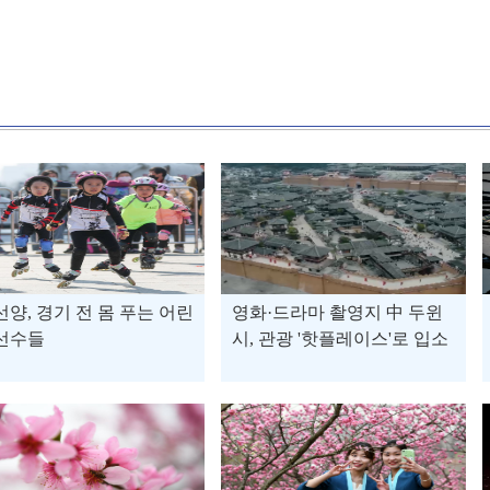
선양, 경기 전 몸 푸는 어린
영화·드라마 촬영지 中 두윈
 선수들
시, 관광 '핫플레이스'로 입소
문