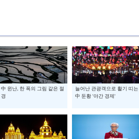
中 윈난, 한 폭의 그림 같은 절
늘어난 관광객으로 활기 띠는
경
中 둔황 '야간 경제'