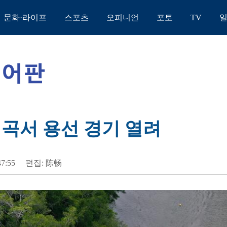
문화·라이프
스포츠
오피니언
포토
TV
계곡서 용선 경기 열려
47:55
편집: 陈畅