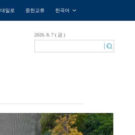
일대일로
중한교류
한국어
中文
English
2026. 8. 7 ( 금 )
Español
Français
Русский
عربى
日本語
한국어
Deutsch
Português