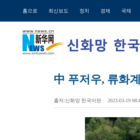
홈으로
최신보도
정치
경제
국제
中 푸저우, 류화
출처:신화망 한국어판
2023-03-19 08: