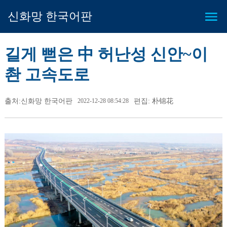
신화망 한국어판
길게 뻗은 中 허난성 신안~이
촨 고속도로
출처:신화망 한국어판
2022-12-28 08:54:28
편집: 朴锦花