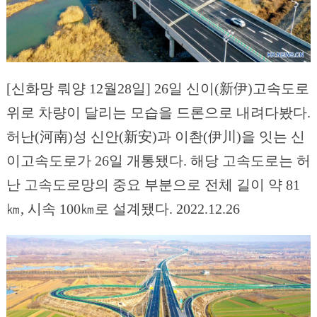
[신화망 뤄양 12월28일] 26일 신이(新伊)고속도로
위로 차량이 달리는 모습을 드론으로 내려다봤다.
허난(河南)성 신안(新安)과 이촨(伊川)을 잇는 신
이고속도로가 26일 개통됐다. 해당 고속도로는 허
난 고속도로망의 중요 부분으로 전체 길이 약 81
㎞, 시속 100㎞로 설계됐다. 2022.12.26