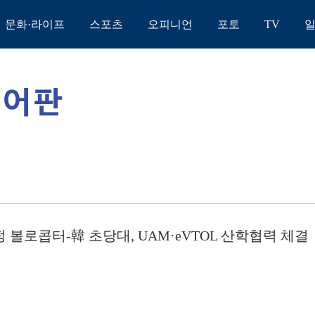
문화·라이프
스포츠
오피니언
포토
TV
펑 볼로콥터-韓 초당대, UAM·eVTOL 산학협력 체결