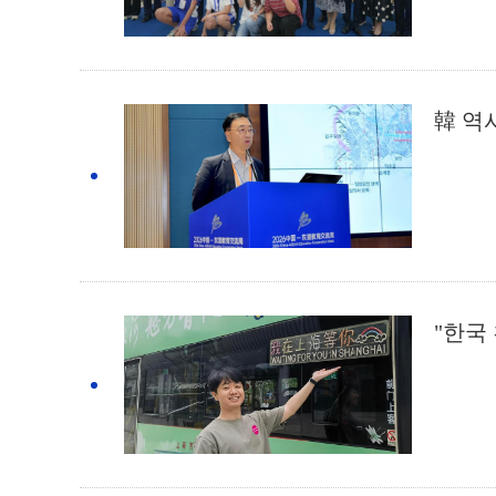
韓 역
"한국