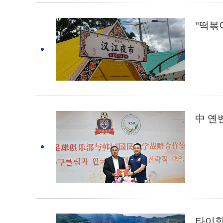
"떡볶
中 옌
타이항