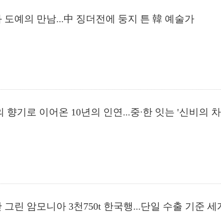
 도예의 만남...中 징더전에 둥지 튼 韓 예술가
 향기로 이어온 10년의 인연...중∙한 잇는 '신비의 차
 그린 암모니아 3천750t 한국행...단일 수출 기준 