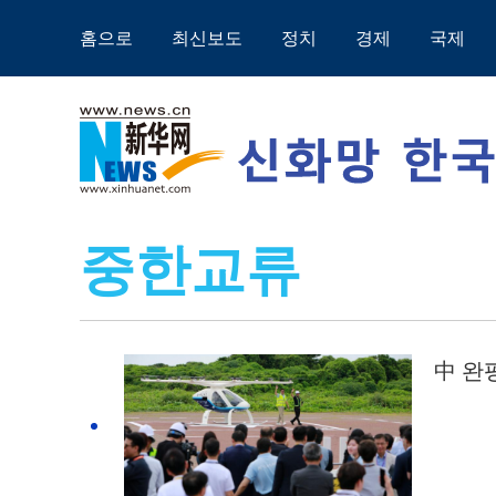
홈으로
최신보도
정치
경제
국제
중한교류
中 완