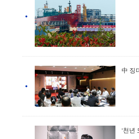
中 징
'천년