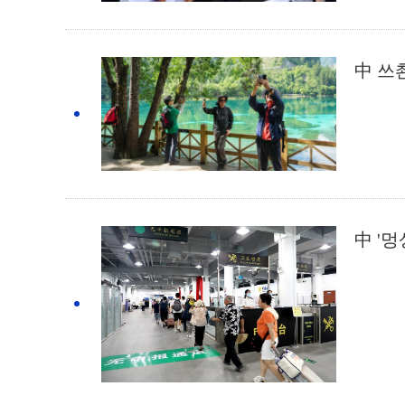
中 쓰
中 '