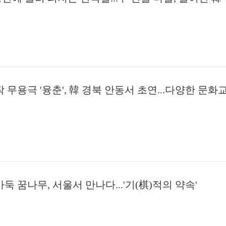
작 무용극 '융춘', 韓 경북 안동서 초연...다양한 문
둑 꿈나무, 서울서 만나다...'기(棋)적의 약속'