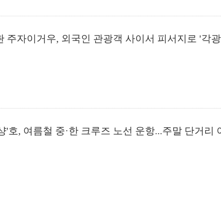
촨 주자이거우, 외국인 관광객 사이서 피서지로 '각광
멍샹'호, 여름철 중·한 크루즈 노선 운항...주말 단거리