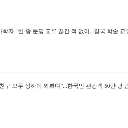
사학자 "한·중 문명 교류 끊긴 적 없어...양국 학술 교
 친구 모두 상하이 와봤다"...한국인 관광객 50만 명 