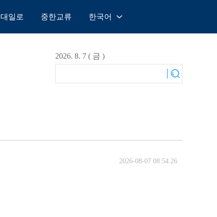
일대일로
중한교류
한국어
中文
English
2026. 8. 7 ( 금 )
Español
Français
Русский
عربى
日本語
한국어
Deutsch
2026-08-07 08:54:26
Português