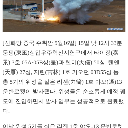
[신화망 중국 주취안 5월16일] 15일 낮 12시 33분
둥펑(東風)상업우주혁신시험구에서 타이징(泰
景) 3호 05A·05B싱(星)과 톈이(天儀) 50싱, 톈옌
(天雁) 27싱, 지린(吉林) 1호 가오펀 03D55싱 등
총 5기의 위성을 실은 리젠(力箭) 1호 야오(遙)13
운반로켓이 발사됐다. 위성들은 순조롭게 예정 궤
도에 진입하면서 발사 임무는 성공적으로 완료됐
다.
이날 위성 5기를 실은 리젠 1호 야오-13 운반로켓