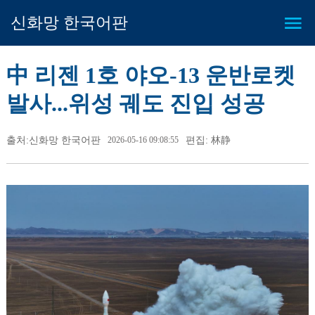
신화망 한국어판
中 리젠 1호 야오-13 운반로켓
발사...위성 궤도 진입 성공
출처:신화망 한국어판
2026-05-16 09:08:55
편집: 林静