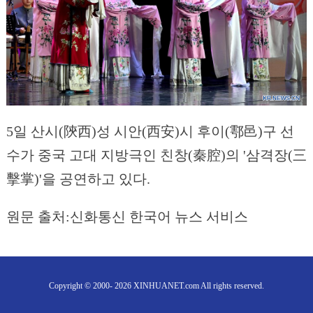
5일 산시(陝西)성 시안(西安)시 후이(鄠邑)구 선
수가 중국 고대 지방극인 친창(秦腔)의 '삼격장(三
擊掌)'을 공연하고 있다.
원문 출처:신화통신 한국어 뉴스 서비스
Copyright © 2000- 2026 XINHUANET.com All rights reserved.