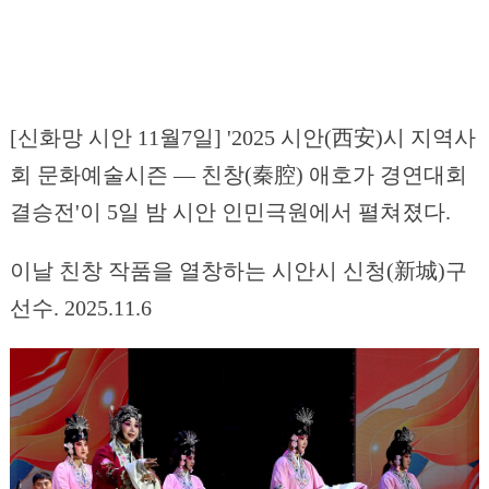
[신화망 시안 11월7일] '2025 시안(西安)시 지역사
회 문화예술시즌 — 친창(秦腔) 애호가 경연대회
결승전'이 5일 밤 시안 인민극원에서 펼쳐졌다.
이날 친창 작품을 열창하는 시안시 신청(新城)구
선수. 2025.11.6