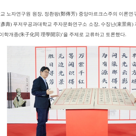
교 노자연구원 원장, 정촨팡(鄭傳芳) 중앙마르크스주의 이론연구∙
方彥壽) 푸저우공과대학교 주자문화연구소 소장, 수징난(束景南) 
이학개종(朱子化同 理學開宗)’을 주제로 교류하고 토론했다.