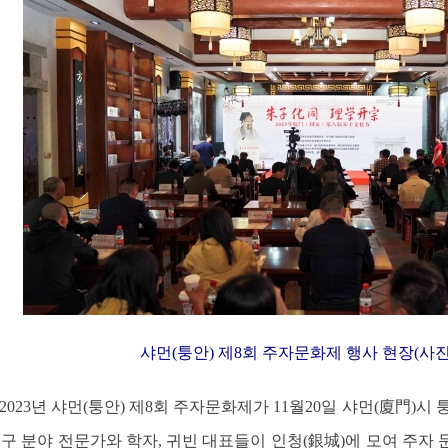
샤먼(퉁안) 제8회 주자문화제 행사 현장(사진
] 2023년 샤먼(퉁안) 제8회 주자문화제가 11월20일 샤먼(廈門)
구 분야 전문가와 학자, 귀빈 대표들이 인청(銀城)에 모여 주자