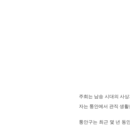
주희는 남송 시대의 사상가
자는 퉁안에서 관직 생활을
퉁안구는 최근 몇 년 동