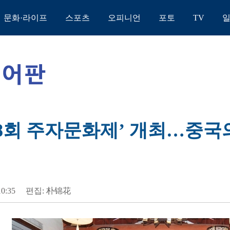
문화·라이프
스포츠
오피니언
포토
TV
‘제8회 주자문화제’ 개최…중
10:35
편집: 朴锦花