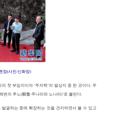
현장(사진/신화망)
의 첫 부임지이자 ‘주자학’의 발상지 중 한 곳이다. 주
해변의 추노(鄒魯∙주나라와 노나라)’로 불린다.
, 발굴하는 중에 확장하는 것을 견지하면서 볼 수 있고