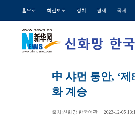
홈으로
최신보도
정치
경제
국제
中 샤먼 퉁안, 
화 계승
출처:신화망 한국어판
2023-12-05 13: