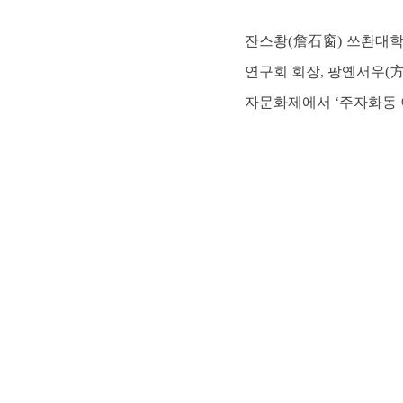
잔스촹(詹石窗) 쓰촨대학
연구회 회장, 팡옌서우(
자문화제에서 ‘주자화동 