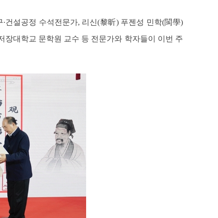
건설공정 수석전문가, 리신(黎昕) 푸젠성 민학(閩學)
저장대학교 문학원 교수 등 전문가와 학자들이 이번 주