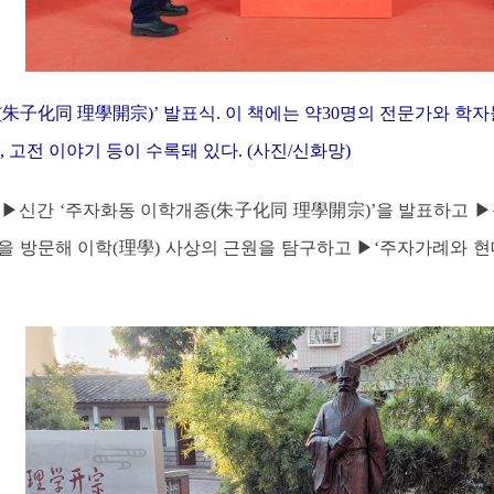
(朱子化同 理學開宗)’ 발표식. 이 책에는 약30명의 전문가와 학
, 고전 이야기 등이 수록돼 있다. (사진/신화망)
 ▶신간 ‘주자화동 이학개종(朱子化同 理學開宗)’을 발표하고 
을 방문해 이학(理學) 사상의 근원을 탐구하고 ▶‘주자가례와 