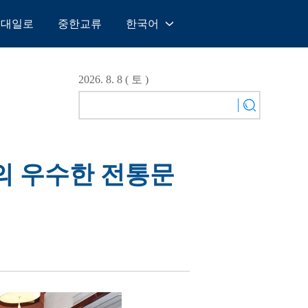
일대일로
중한교류
한국어
中文
English
2026. 8. 8 ( 토 )
Español
Français
Русский
عربى
국의 우수한 전통문
日本語
한국어
Deutsch
Português