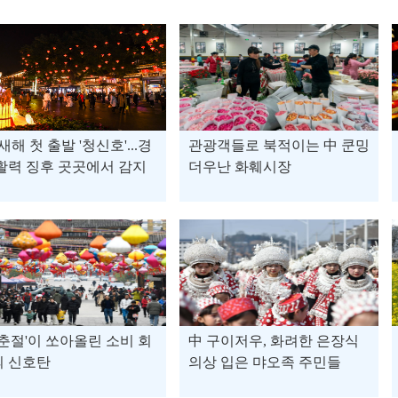
 새해 첫 출발 '청신호'...경
관광객들로 북적이는 中 쿤밍
활력 징후 곳곳에서 감지
더우난 화훼시장
'춘절'이 쏘아올린 소비 회
中 구이저우, 화려한 은장식
의 신호탄
의상 입은 먀오족 주민들