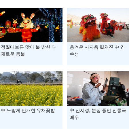
정월대보름 맞아 불 밝힌 다
흥겨운 사자춤 펼쳐진 中 간
채로운 등불
쑤성
中 노랗게 만개한 유채꽃밭
中 산시성, 분장 중인 전통극
배우