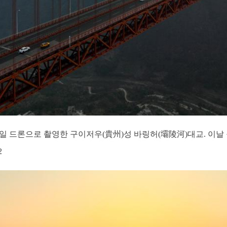
] 1일 드론으로 촬영한 구이저우(貴州)성 바링허(壩陵河)대교. 
2