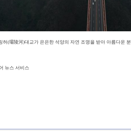
바링허(壩陵河)대교가 은은한 석양의 자연 조명을 받아 아름다운 
어 뉴스 서비스