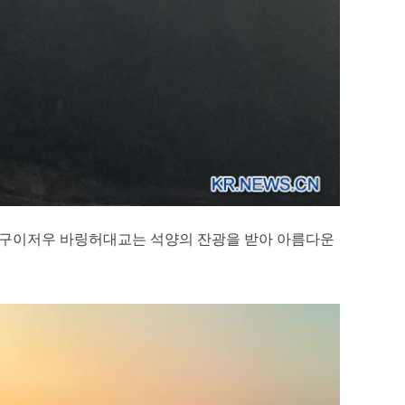
이날 구이저우 바링허대교는 석양의 잔광을 받아 아름다운