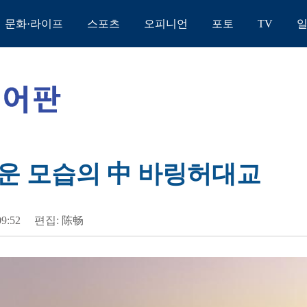
문화·라이프
스포츠
오피니언
포토
TV
운 모습의 中 바링허대교
09:52
편집: 陈畅