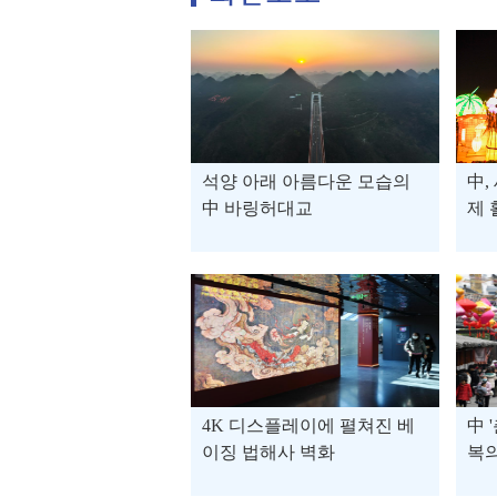
석양 아래 아름다운 모습의
中,
中 바링허대교
제 
4K 디스플레이에 펼쳐진 베
中 
이징 법해사 벽화
복