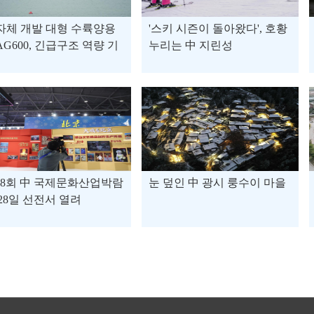
자체 개발 대형 수륙양용
'스키 시즌이 돌아왔다', 호황
AG600, 긴급구조 역량 기
누리는 中 지린성
18회 中 국제문화산업박람
눈 덮인 中 광시 룽수이 마을
 28일 선전서 열려