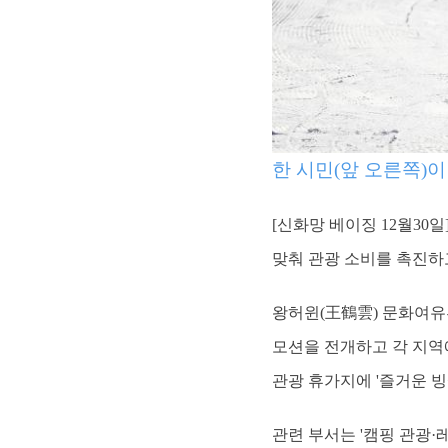
한 시민(앞 오른쪽)이
[신화망 베이징 12월30
맞춰 관광 소비를 촉진하
왕허윈(王鶴雲) 문화여유부
모션을 전개하고 각 지역
관광 휴가지에 '즐거운 
관련 부서는 '캠핑 관광·레