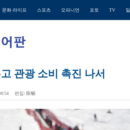
문화·라이프
스포츠
오피니언
포토
TV
두고 관광 소비 촉진 나서
38:54
편집: 陈畅