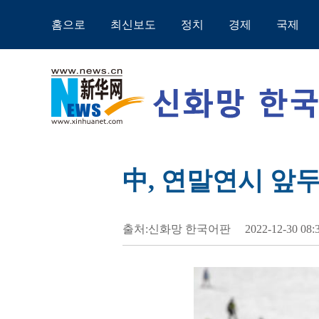
홈으로
최신보도
정치
경제
국제
中, 연말연시 앞
출처:신화망 한국어판
2022-12-30 08: