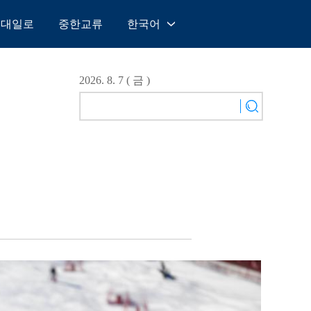
일대일로
중한교류
한국어
中文
English
2026. 8. 7 ( 금 )
Español
Français
Русский
عربى
日本語
한국어
Deutsch
Português