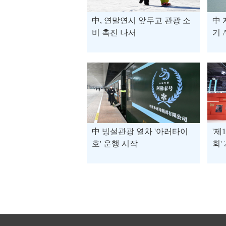
中, 연말연시 앞두고 관광 소
中 
비 촉진 나서
기 
여
中 빙설관광 열차 '아러타이
'제
호' 운행 시작
회'