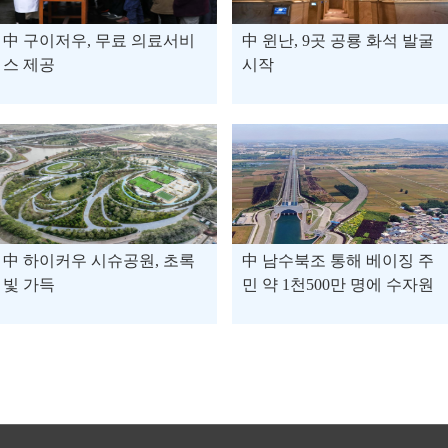
中 구이저우, 무료 의료서비
中 윈난, 9곳 공룡 화석 발굴
스 제공
시작
中 하이커우 시슈공원, 초록
中 남수북조 통해 베이징 주
빛 가득
민 약 1천500만 명에 수자원
공급