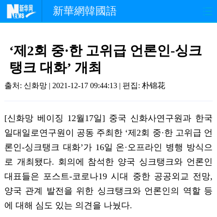
新華網韓國語
홈페이지
최신뉴스
정치
‘제2회 중·한 고위급 언론인-싱크
경제
사회
포토
탱크 대화’ 개최
중한교류
핫 TV
문화
출처: 신화망 | 2021-12-17 09:44:13 | 편집:
朴锦花
연예
관광
오피니언
[신화망 베이징 12월17일] 중국 신화사연구원과 한국
일대일로연구원이 공동 주최한 ‘제2회 중·한 고위급 언
생생 중국어
론인-싱크탱크 대화’가 16일 온·오프라인 병행 방식으
로 개최됐다. 회의에 참석한 양국 싱크탱크와 언론인
대표들은 포스트-코로나19 시대 중한 공공외교 전망,
양국 관계 발전을 위한 싱크탱크와 언론인의 역할 등
에 대해 심도 있는 의견을 나눴다.