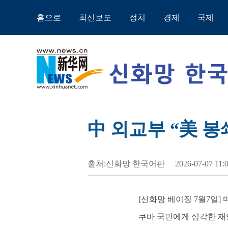
홈으로
최신보도
정치
경제
국제
中 외교부 “美 봉
출처:신화망 한국어판
2026-07-07 11:
[신화망 베이징 7월7일]
쿠바 국민에게 심각한 재