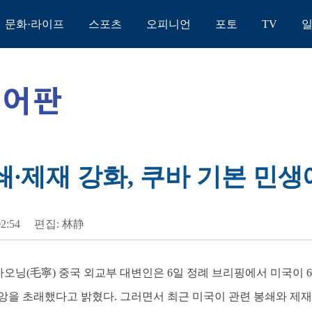
문화·라이프
스포츠
오피니언
포토
TV
쇄∙제재 강화, 쿠바 기본 민생
02:54
편집: 林静
 마오닝(毛寧) 중국 외교부 대변인은 6일 정례 브리핑에서 미국이 
앙을 초래했다고 밝혔다. 그러면서 최근 미국이 관련 봉쇄와 제재