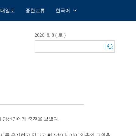
일대일로
중한교류
한국어
中文
English
2026. 8. 8 ( 토 )
Español
Français
Русский
عربى
日本語
한국어
Deutsch
Português
령 당선인에게 축전을 보냈다.
세를 유지하고 있다고 평가했다. 이어 양측의 고위층