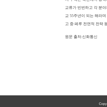
교류가 빈번하고 각 분야
교 55주년이 되는 해라
고 중∙페루 전면적 전략
원문 출처:신화통신
Copyr