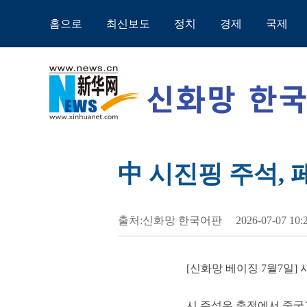
홈으로
최신보도
정치
경제
국제
中 시진핑 주석,
출처:신화망 한국어판
2026-07-07 10:
[신화망 베이징 7월7일]
시 주석은 축전에서 중국