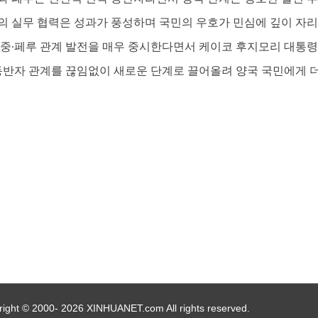
의 실무 협력은 성과가 풍성하며 국민의 우호가 민심에 깊이 자리
며 중∙페루 관계 발전을 매우 중시한다면서 케이코 후지모리 대통
 동반자 관계를 끊임없이 새로운 단계로 끌어올려 양국 국민에게 더
ight © 2000- 2026 XINHUANET.com All rights reserved.