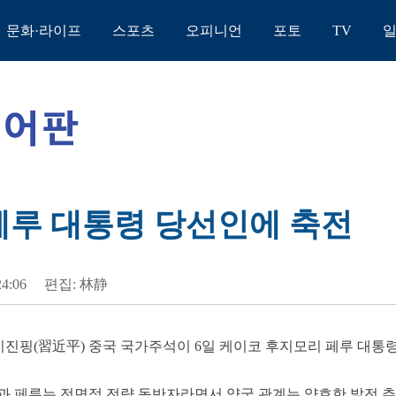
문화·라이프
스포츠
오피니언
포토
TV
 페루 대통령 당선인에 축전
24:06
편집: 林静
 시진핑(習近平) 중국 국가주석이 6일 케이코 후지모리 페루 대통
과 페루는 전면적 전략 동반자라면서 양국 관계는 양호한 발전 추