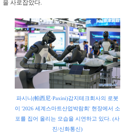
을 사로잡았다.
파시니(帕西尼·Paxini)감지테크회사의 로봇
이 '2026 세계스마트산업박람회' 현장에서 소
포를 집어 올리는 모습을 시연하고 있다. (사
진/신화통신)