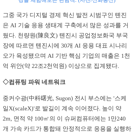
경을 체험해보는 관람객. (사진/신화통신)
그중 국가 디지털 경제 혁신 발전 시범구인 톈진
은 AI 기술 응용 생태계 구축에서 많은 성과를 거
뒀다. 천량원(陳良文) 톈진시 공업정보화국 부국
장에 따르면 톈진시에 30개 AI 응용 대표 시나리
오가 육성됐으며 AI 기반 핵심 기업의 매출은 1천
억 위안(약 22조2천억원) 이상으로 집계됐다.
◇컴퓨팅 파워 네트워크
중커수광(中科曙光, Sugon) 전시 부스에는 '스케
일X(scaleX)'로 발길이 계속 이어졌다. 높이 약
2m, 면적 약 100㎡의 이 슈퍼컴퓨터에는 1만240
개 가속 카드가 통합돼 안정적으로 응용을 실행하