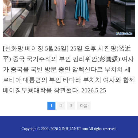
[신화망 베이징 5월26일] 25일 오후 시진핑(習近
平) 중국 국가주석의 부인 펑리위안(彭麗媛) 여사
가 중국을 국빈 방문 중인 알렉산다르 부치치 세
르비아 대통령의 부인 타마라 부치치 여사와 함께
베이징무용대학을 참관했다. 2026.5.25
1
2
3
다음
Copyright © 2000- 2026 XINHUANET.com All rights reserved.