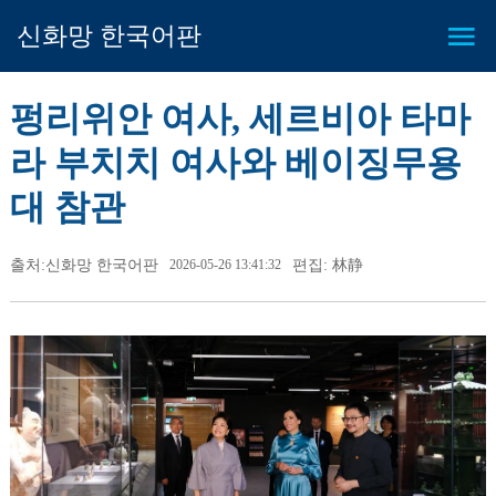
신화망 한국어판
펑리위안 여사, 세르비아 타마
라 부치치 여사와 베이징무용
대 참관
출처:신화망 한국어판
2026-05-26 13:41:32
편집: 林静