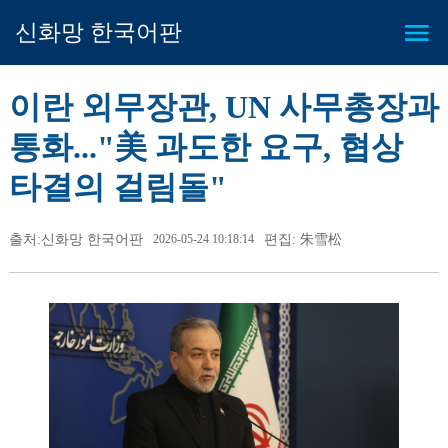
신화망 한국어판
이란 외무장관, UN 사무총장과
통화..."美 과도한 요구, 협상
타결의 걸림돌"
출처:신화망 한국어판
2026-05-24 10:18:14
편집: 朱雪松