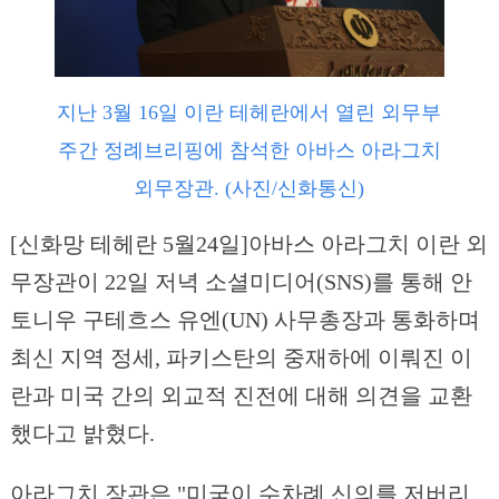
지난 3월 16일 이란 테헤란에서 열린 외무부
주간 정례브리핑에 참석한 아바스 아라그치
외무장관. (사진/신화통신)
[신화망 테헤란 5월24일]아바스 아라그치 이란 외
무장관이 22일 저녁 소셜미디어(SNS)를 통해 안
토니우 구테흐스 유엔(UN) 사무총장과 통화하며
최신 지역 정세, 파키스탄의 중재하에 이뤄진 이
란과 미국 간의 외교적 진전에 대해 의견을 교환
했다고 밝혔다.
아라그치 장관은 "미국이 수차례 신의를 저버리