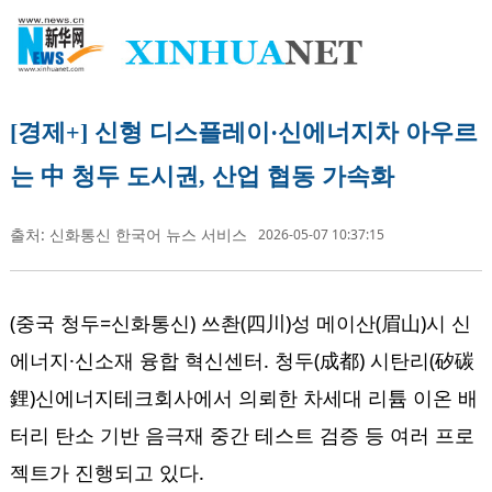
[경제+] 신형 디스플레이·신에너지차 아우르
는 中 청두 도시권, 산업 협동 가속화
출처: 신화통신 한국어 뉴스 서비스
2026-05-07 10:37:15
(중국 청두=신화통신) 쓰촨(四川)성 메이산(眉山)시 신
에너지·신소재 융합 혁신센터. 청두(成都) 시탄리(矽碳
鋰)신에너지테크회사에서 의뢰한 차세대 리튬 이온 배
터리 탄소 기반 음극재 중간 테스트 검증 등 여러 프로
젝트가 진행되고 있다.