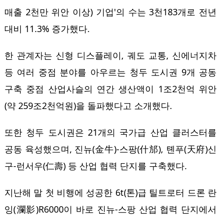
매출 2천만 위안 이상) 기업'의 수는 3천183개로 전년
대비 11.3% 증가했다.
한 관계자는 신형 디스플레이, 궤도 교통, 신에너지차
등 여러 중점 분야를 아우르는 청두 도시권 9개 공동
구축 중점 산업사슬의 연간 생산액이 1조2천억 위안
(약 259조2천억원)을 돌파했다고 소개했다.
또한 청두 도시권은 21개의 국가급 산업 클러스터를
공동 육성했으며, 진뉴(金牛)-스팡(什邡), 톈푸(天府)신
구-런서우(仁壽) 등 산업 협력 단지를 구축했다.
지난해 말 첫 비행에 성공한 6t(톤)급 틸트로터 드론 란
잉(瀾影)R6000이 바로 진뉴-스팡 산업 협력 단지에서