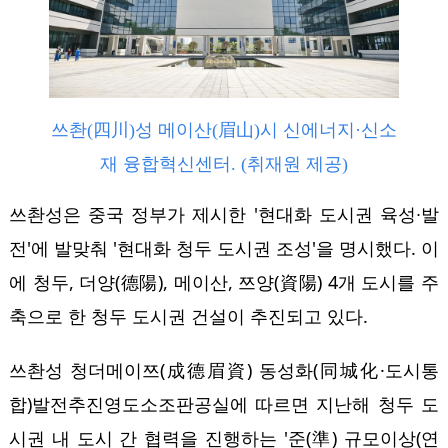
쓰촨(四川)성 메이산(眉山)시 신에너지·신소
재 융합혁신센터. (취재원 제공)
쓰촨성은 중국 정부가 제시한 '현대화 도시권 육성∙발
전'에 발맞춰 '현대화 청두 도시권 조성'을 명시했다. 이
에 청두, 더양(德陽), 메이산, 쯔양(資陽) 4개 도시를 주
축으로 한 청두 도시권 건설이 추진되고 있다.
쓰촨성 청더메이쯔(成德眉資) 동성화(同城化·도시통
합)발전추진영도소조판공실에 따르면 지난해 청두 도
시권 내 도시 간 협력을 진행하는 '준(準) 규모이상(연