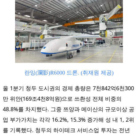
란잉(瀾影)R6000 드론. (취재원 제공)
올 1분기 청두 도시권의 경제 총량은 7천842억6천300
만 위안(169조4천8억원)으로 쓰촨성 전체 비중의
48.8%를 차지했다. 그중 쯔양과 메이산의 규모이상 공
업 부가가치는 각각 16.2%, 15.3% 증가해 성 내 1, 2위
를 기록했다. 청두의 하이테크 서비스업 투자는 전년