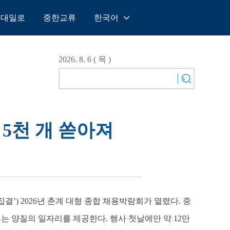
일대일로
중한교류
한국어
中文
English
2026. 8. 6 ( 목 )
Español
Français
Русский
عربى
 5천 개 쏟아져
日本語
한국어
Deutsch
Português
집결’) 2026년 춘계 대형 종합 채용박람회가 열렸다. 중
넘는 양질의 일자리를 제공한다. 행사 첫날에만 약 12만