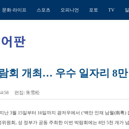
문화·라이프
스포츠
오피니언
포토
TV
박람회 개최… 우수 일자리 8만
34:58
편집: 朱雪松
 지난 3월 15일부터 16일까지 광저우에서 (‘백만 인재 남월(南粤) 
성위원회, 성 정부가 공동 주최한 이번 박람회에는 8만 5천 개가 