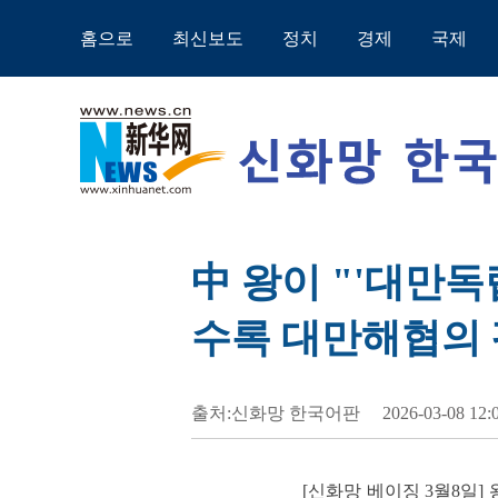
홈으로
최신보도
정치
경제
국제
中 왕이 "'대만
수록 대만해협의 
출처:신화망 한국어판
2026-03-08 12:
[신화망 베이징 3월8일