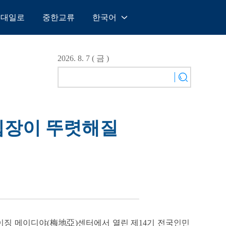
일대일로
중한교류
한국어
中文
English
2026. 8. 7 ( 금 )
Español
Français
Русский
عربى
 입장이 뚜렷해질
日本語
한국어
Deutsch
Português
베이징 메이디야(梅地亞)센터에서 열린 제14기 전국인민