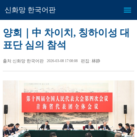
신화망 한국어판
양회｜中 차이치, 칭하이성 대
표단 심의 참석
출처:신화망 한국어판
2026-03-08 17:08:08
편집: 林静