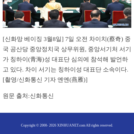
[신화망 베이징 3월8일] 7일 오전 차이치(蔡奇) 중
국 공산당 중앙정치국 상무위원, 중앙서기처 서기
가 칭하이(青海)성 대표단 심의에 참석해 발언하
고 있다. 차이 서기는 칭하이성 대표단 소속이다.
[촬영/신화통신 기자 옌옌(燕雁)]
원문 출처:신화통신
Copyright © 2000- 2026 XINHUANET.com All rights reserved.