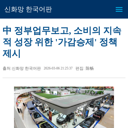
신화망 한국어판
中 정부업무보고, 소비의 지속
적 성장 위한 '가감승제' 정책
제시
출처:신화망 한국어판
2026-03-06 21:25:37
편집: 陈畅