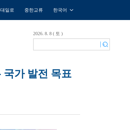
일대일로
중한교류
한국어
中文
English
2026. 8. 8 ( 토 )
Español
Français
Русский
عربى
 국가 발전 목표
日本語
한국어
Deutsch
Português